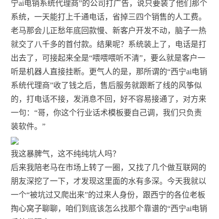
宁ai电销系统代理商”的公司打广告，说只要装了他们那个
系统，一天能打上千通电话，省掉三四个销售的人工费。
老马那会儿正愁年底回款慢、新客户开发不动，脑子一热
就交了八千多的首付款。结果呢？系统装上了，电话是打
出去了，可接起来全是“喂喂喂听不清”，要么就是客户一
听是机器人直接挂断。更气人的是，那所谓的“西宁ai电销
系统代理商”收了钱之后，售后服务就跟断了线的风筝似
的，打电话不接，发消息不回，好不容易接通了，对方来
一句：“哥，你这个行业话术模板要自己调，我们只负责
装软件。”
我这暴脾气，这不纯纯坑人吗？
后来我陪老马在市场上转了一圈，又找了几个做互联网的
朋友深挖了一下，才发现这里面的水有多深。今天我就以
一个“被坑过又爬出来”的过来人身份，跟西宁的各位老板
掏心窝子聊聊，咱们到底该怎么找那个靠谱的“西宁ai电销