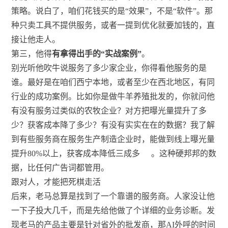
策略。说白了，咱们花钱买的是“效果”，不是“软件”。那
种只卖工具不提供服务，或者一提到优化就要加钱的，直
接让他走人。
第三，他得
有拿得出手的“实战案例”
。
别光听他吹牛说服务了多少家企业，你得看他服务的是
谁。最好是在咱们西宁本地，或者至少在西北地区，有同
行业的成功案例。比如你是做牛羊养殖批发的，你就问他
有没有服务过类似的农牧企业？对方把曝光量提升了多
少？获客成本降了多少？有没有实实在在的数据？我了解
到有些服务商在服务生产制造企业时，能做到线上曝光量
提升80%以上，获客成本降低三成多
。这种硬邦邦的数
据，比任何广告词都管用。
跟对人，才能把死棋走活
后来，老马总算是找到了一个靠谱的服务商。人家没让他
一下子投大几千，而是先给他做了个详细的业务诊断。发
现老马的产品主要是针对省外的批发商，那AI外呼的时间