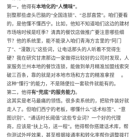
第一，他得有
本地化的“人情味”
。
别整那些虚头巴脑的“全国连锁”、“总部直营”。咱们要看
的，是他懂不懂西宁。比如，他知不知道咱们这边的建材
市场啥时候是旺季？清真的餐饮店做推广要注意哪些细
节？他的系统里，能不能录入咱们青海方言里的“阿门
了”、“漫散儿”这些词，让电话那头的人听着不觉得生
硬？我在研究甘肃那边一家做得比较好的公司时发现，人
家服务兰州本地的餐饮连锁，能做到单月精准加盟线索突
破三百条，靠的就是对本地市场和方言的精准拿捏
。
这种“懂行”的能力，不是随便拉一套软件就能有的。
第二，他得
有“兜底”的服务能力
。
这其实是老马最痛的领悟。很多卖系统的，把软件装好就
走人了。但咱们西宁的老板，哪懂什么“话术标签”、“意
图识别”、“通话时长阈值”这些专业词？一个好的代理
商，应该是“扶上马，送一程”。他得帮你搭建话术库，帮
你测试外呼效果，甚至根据接通率和转化率帮你调整拨打