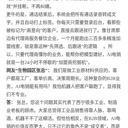
效”并挂断，不再纠缠。
更牛的是，通话结束后，系统会把所有通话录音转成文
字，并且自动打上标签。你每天只需要登录后台，看那些
被标记为“高意向”的客户，直接去跟进就行了。像甘肃那
边有代理商服务餐饮企业，一个月能跑出三百多条精准加
盟线索，就是靠这种“先筛选、后跟进”的逻辑
。所
以，只要代理商懂你的业务，能帮你把模型建好，AI电销
就是一台24小时不停歇的“加盟商挖掘机”。
网友“生物园区张总”：
我们是做工业原材料供应的，客
户都是工厂，客单价高、决策周期长。这种复杂的B2B业
务，AI电销能有用吗？我怕机器人把客户聊跑了，显得我
们不专业。
答：
张总，您这个问题其实代表了西宁很多工业、制造
业老板的顾虑。大家总觉得工业品销售得靠人脉、靠喝
酒，机器干不了这细活。但恰恰相反，在B2B领域，AI电
销的价值反而更大，只不过它的角色不是“成交者”，而是