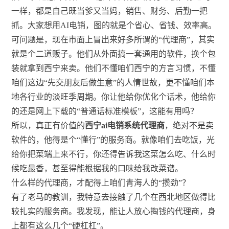
一样，都是自己既当爹又当妈，销售、财务、后勤一把
抓。大家想用AI电销，图的就是个省心、省钱、效率高。
可问题是，现在市面上冒出来好多所谓的“代理商”，其实
就是个二道贩子。他们从外面搞一套通用的软件，换个包
装就拿到西宁来卖。他们不懂咱们西宁的方言习惯，不懂
咱们这边“先交朋友后做生意”的人情世故，更不懂咱们本
地各行业的淡旺季周期。你让他给你优化个话术，他给你
的还是网上下载的“普通话标准模板”，这能有用吗？
所以，真正有价值的
西宁ai电销系统代理商
，绝对不是卖
软件的，他得是个“懂行”的服务商。就像咱们去吃饭，光
给你把菜端上来不行，你还得告诉我这菜怎么吃、什么时
候吃最香，甚至得能根据我的口味给我改菜谱。
什么样的代理商，才配得上咱们青海人的“攒劲”？
有了老马的教训，我特意去接触了几个在西北地区做得比
较扎实的服务商。我发现，能让人放心掏钱的代理商，身
上都有这么几个“硬杠杠”。