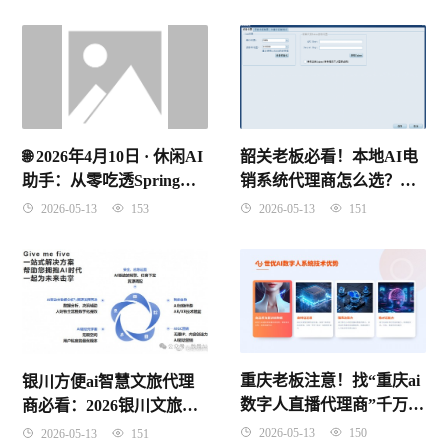
韶关老板必看！本地AI电
🌐 2026年4月10日 · 休闲AI
销系统代理商怎么选？别
助手：从零吃透Spring
再被“假智能”割韭菜了！
IoC控制反转，理解原理
2026-05-13
151
2026-05-13
153
记住考点
重庆老板注意！找“重庆ai
银川方便ai智慧文旅代理
数字人直播代理商”千万别
商必看：2026银川文旅数
只看价格，这3个坑踩了要
字化红利到底怎么抓？
2026-05-13
150
2026-05-13
151