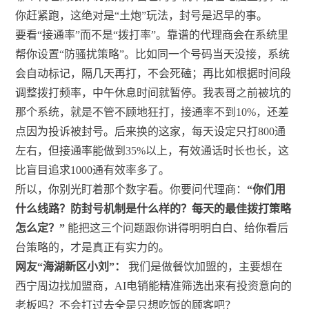
你赶紧跑，这绝对是“土炮”玩法，封号是迟早的事。
要看“接通率”而不是“拨打率”。靠谱的代理商会在系统里
帮你设置“防骚扰策略”。比如同一个号码当天没接，系统
会自动标记，隔几天再打，不会死磕；再比如根据时间段
调整拨打频率，中午休息时间就暂停。我表哥之前被坑的
那个系统，就是不管不顾地狂打，接通率不到10%，还差
点因为投诉被封号。后来换的这家，每天设定只打800通
左右，但接通率能做到35%以上，有效通话时长也长，这
比盲目追求1000通有效率多了。
所以，你别光盯着那个数字看。你要问代理商：
“你们用
什么线路？防封号机制是什么样的？每天的最佳拨打策略
怎么定？”
能把这三个问题跟你讲得明明白白、给你看后
台策略的，才是真正有实力的。
网友“海湖新区小刘”：
我们是做餐饮加盟的，主要想在
西宁周边找加盟商，AI电销能精准筛选出来有投资意向的
老板吗？不会打过去全是只想吃饭的顾客吧？