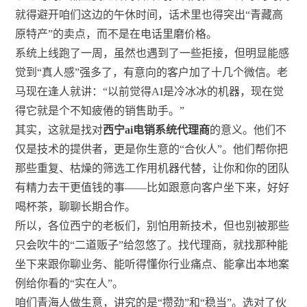
就得避开咱们这边的午休时间，话术里也得突出“青藏高
原特产”的卖点，而不是在电话里磨价格。
系统上线跑了一周，虽然也遇到了一些拒接，但明显能感
觉到“真人感”强多了，有意向的客户加了十几个微信。老
马现在逢人就讲：“以前觉得AI是冷冰冰的机器，现在觉
得它就是个不知疲倦的销售助手。”
其实，这就是找对
西宁ai电销系统代理商
的意义。他们不
仅是技术的提供者，更是你生意的“合伙人”。他们帮你把
那些重复、枯燥的筛选工作用机器代替，让你和你的团队
有精力去干更值钱的事——比如跟意向客户坐下来，好好
喝杯茶，聊聊长期合作。
所以，各位西宁的老板们，别怕用新技术，但也别被那些
只会吹牛的“二道贩子”给忽悠了。找代理商，就找那种能
坐下来跟你聊业务、能听得懂你行业痛点、能拿出本地案
例给你看的“实在人”。
咱们青海人做生意，讲究的是“攒劲”和“稳当”。选对了伙