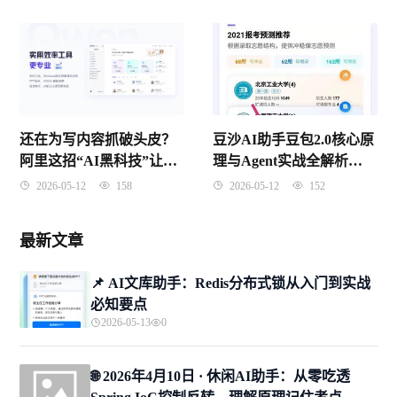
遭起
还在为写内容抓破头皮？
豆沙AI助手豆包2.0核心原
阿里这招“AI黑科技”让无
理与Agent实战全解析
数打工人惊掉了下巴
（2026年4月版）
2026-05-12
158
2026-05-12
152
最新文章
📌 ​AI文库助手：Redis分布式锁从入门到实战
必知要点
2026-05-13
0
🌐 2026年4月10日 · 休闲AI助手：从零吃透