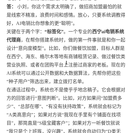
答：
小刘，你这个需求太明确了，做招商加盟最怕的就
是线索不精准，浪费时间和感情。放心，只要系统调教得
好，AI电销比你想象的更“聪明”。
关键在于两个字：
“标签化”
。一个专业的
西宁ai电销系统
代理商
，在帮你搭建系统时，做的第一件事就是和你一起
设计“意向度模型”。比如，你们做餐饮加盟，目标人群是
在西宁、海东、格尔木等地有商铺租赁记录、做过餐饮类
1
1
1
1
营业执照、或者在团购平台上注册过商家的老板。现在的
AI系统可以通过公开数据和大数据算法，先帮你把这些
“种子用户”筛选出来，建立拨打名单。
在通话过程中，系统也不是傻乎乎地念稿子。它会根据对
方的回答进行“意图判断”。比如，对方如果问“加盟费多
少”、“总部在哪”、“有没有扶持政策”，系统就会标记为
“A类高意向”；如果对方说“我现在手里有个铺面在找项
目”，那简直是“S级宝藏客户”；如果对方一听餐饮就说
“我只是个上班族，没兴趣”，系统就会自动归为“D类无