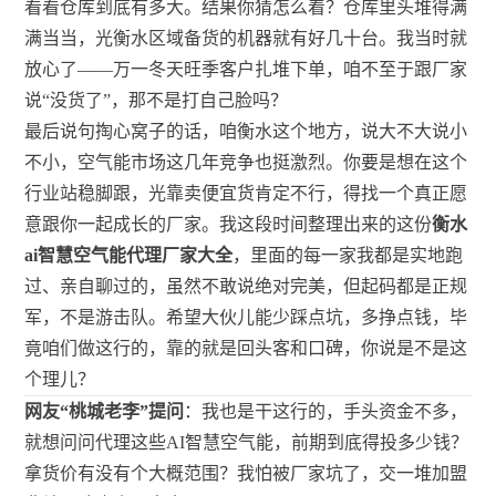
看看仓库到底有多大。结果你猜怎么着？仓库里头堆得满
满当当，光衡水区域备货的机器就有好几十台。我当时就
放心了——万一冬天旺季客户扎堆下单，咱不至于跟厂家
说“没货了”，那不是打自己脸吗？
最后说句掏心窝子的话，咱衡水这个地方，说大不大说小
不小，空气能市场这几年竞争也挺激烈。你要是想在这个
行业站稳脚跟，光靠卖便宜货肯定不行，得找一个真正愿
意跟你一起成长的厂家。我这段时间整理出来的这份
衡水
ai智慧空气能代理厂家大全
，里面的每一家我都是实地跑
过、亲自聊过的，虽然不敢说绝对完美，但起码都是正规
军，不是游击队。希望大伙儿能少踩点坑，多挣点钱，毕
竟咱们做这行的，靠的就是回头客和口碑，你说是不是这
个理儿？
网友“桃城老李”提问
：我也是干这行的，手头资金不多，
就想问问代理这些AI智慧空气能，前期到底得投多少钱？
拿货价有没有个大概范围？我怕被厂家坑了，交一堆加盟