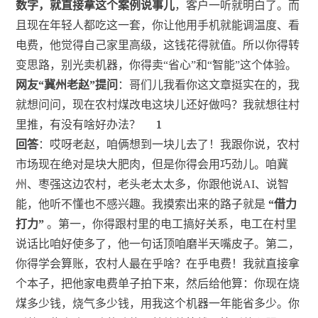
数字，就直接拿这个案例说事儿
，客户一听就明白了。而
且现在年轻人都吃这一套，你让他用手机就能调温度、看
电费，他觉得自己家里高级，这钱花得就值。所以你得转
变思路，别光卖机器，你得卖“省心”和“智能”这个体验。
网友“冀州老赵”提问
：哥们儿我看你这文章挺实在的，我
就想问问，现在农村煤改电这块儿还好做吗？我就想往村
1
1
1
1
里推，有没有啥好办法？
回答
：哎呀老赵，咱俩想到一块儿去了！我跟你说，农村
市场现在绝对是块大肥肉，但是你得会用巧劲儿。咱冀
州、枣强这边农村，老头老太太多，你跟他说AI、说智
能，他听不懂也不感兴趣。我摸索出来的路子就是
“借力
打力”
。第一，你得跟村里的电工搞好关系，电工在村里
说话比咱好使多了，他一句话顶咱磨半天嘴皮子。第二，
你得学会算账，农村人最在乎啥？在乎电费！我就直接拿
个本子，把他家电费单子拍下来，然后给他算：你现在烧
煤多少钱，烧气多少钱，用我这个机器一年能省多少。你