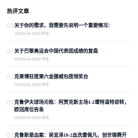
热评文章
01
关于你的需求，我需要先说明一个重要情况：
2026-04-28
0 评论
02
关于巴黎奥运会中国代表团成绩的复盘
2026-04-28
0 评论
03
克莱博狂揽第六金挪威包揽领奖台
2026-04-28
0 评论
04
克鲁伊夫球场沦陷：阿贾克斯主场1-2遭特温特逆转，
欧冠席位告急
2026-04-28
0 评论
05
克鲁斯堡血案：吴宜泽10-2血洗雷佩凡，创世锦赛开