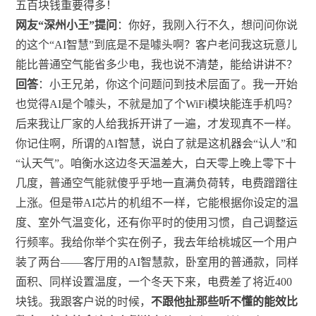
五百块钱重要得多！
网友“深州小王”提问
：你好，我刚入行不久，想问问你说
的这个“AI智慧”到底是不是噱头啊？客户老问我这玩意儿
能比普通空气能省多少电，我也说不清楚，能给讲讲不？
回答
：小王兄弟，你这个问题问到技术层面了。我一开始
也觉得AI是个噱头，不就是加了个WiFi模块能连手机吗？
后来我让厂家的人给我拆开讲了一遍，才发现真不一样。
你记住啊，所谓的AI智慧，说白了就是这机器会“认人”和
“认天气”。咱衡水这边冬天温差大，白天零上晚上零下十
几度，普通空气能就傻乎乎地一直满负荷转，电费蹭蹭往
上涨。但是带AI芯片的机组不一样，它能根据你设定的温
度、室外气温变化，还有你平时的使用习惯，自己调整运
行频率。我给你举个实在例子，我去年给桃城区一个用户
装了两台——客厅用的AI智慧款，卧室用的普通款，同样
面积、同样设置温度，一个冬天下来，电费差了将近400
块钱。我跟客户说的时候，
不跟他扯那些听不懂的能效比