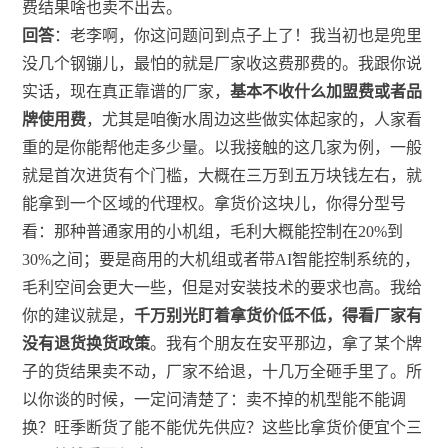
费结果啥也卖不出去。
回答
：老李啊，你这问题问到点子上了！我当初也是兜里
没几个钢镚儿，最怕的就是厂家收这费那费的。我跟你说
实话，现在真正靠谱的厂家，
基本不收什么加盟费或者品
牌使用费
，尤其是咱衡水周边这些做实体起家的，人家看
重的是你能帮他走多少量。以我接触的这几家为例，一般
就是首次进货有个门槛，大概在三万到五万块钱左右，就
能拿到一个区域的代理权。拿货价这块儿，你得分型号
看：那种普通家用的小机组，毛利大概能控制在20%到
30%之间；要是商用的大机组或者带AI智能控制系统的，
毛利空间会更大一些，但是对安装技术的要求也高。我给
你的建议就是，
千万别光盯着拿货价低不低，得看厂家有
没有退货换货政策
。我有个朋友在安平那边，拿了某个牌
子的货结果卖不动，厂家不给退，十几万全砸手里了。所
以你谈的时候，一定问清楚了：卖不掉的机型能不能调
换？旺季断货了能不能优先供应？这些比拿货价便宜个三