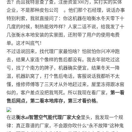
去？而且我特意查了查，注册资金300万，实打实的实体
企业，不是那种皮包公司
。他们那个石经理，说话办事
特别利索，我就直接问了：你这机器在咱衡水冬天零下十
几度的时候，制热能效咋样？人家二话不说，给我发了十
几张衡水本地安装的实景图，还附带了用户的使用电费
单。这才叫底气！
不过话说回来，找代理厂家最怕啥？怕就怕你兴冲冲跑
去，结果人家连个像样的售后都没有。我去年就吃过这
亏，找了个南方的牌子，机器确实便宜，结果冬天一降
温，机器趴窝了，打个售后电话，客服说话我都听不太
懂，维修师傅等了三天才从外地赶过来，屋里冻得跟冰窖
似的，客户差点没把我骂死。所以我现在看厂家，
第一看
售后网点，第二看本地库存，第三才看价格
。
在这
衡水ai智慧空气能代理厂家大全
里头，我发现一个规
律：真正靠谱的厂家，不会跟你吹什么“永不故障”这种鬼