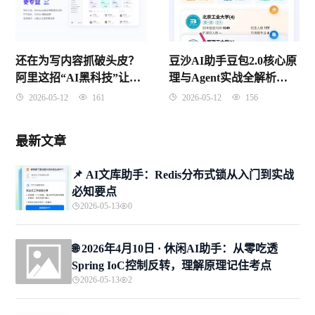
还在为写内容抓破头皮？
豆沙AI助手豆包2.0核心原
阿里这招“AI黑科技”让无
理与Agent实战全解析
数打工人惊掉了下巴
（2026年4月版）
2026-05-12
161
2026-05-12
156
最新文章
📌 ​AI文库助手：Redis分布式锁从入门到实战
必知要点
2026-05-13
0
🌐 2026年4月10日 · 休闲AI助手：从零吃透
Spring IoC控制反转，理解原理记住考点
2026-05-13
2