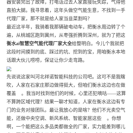
器安装完出了故障，打电话过去人家直接玩失踪，气得他
直拍大腿。我寻思着，这年头做空气能生意，不找到一手
代理厂家，那不就是给人家当韭菜割吗？
最近这半年，我骑着我那辆破电动车，把衡水周边转了个
遍，从桃城区跑到冀州，从枣强折腾到深州，就为了把这
衡水ai智慧空气能代理厂家大全
给整明白。今儿个我就把
这段时间摸到的底、踩过的坑、挖到的宝，用咱衡水本地
话跟大伙儿唠唠，保证让你少走弯路。
先说说这家叫河北祥诺智能科技的公司吧。这可不是我瞎
吹，人家在石家庄那边做得挺大，但咱们衡水这边也在做
覆盖
。我当时找到他们的时候，心里还犯嘀咕——这算
不算跨区域代理？结果一聊才知道，人家在衡水这边有专
门的业务对接团队。最让我放心的是啥？他们不光卖空气
能，还做中央空调、新风系统、智能家居这些
。你想
啊，一个能把这么多品类都做全的厂家，实力能差到哪儿