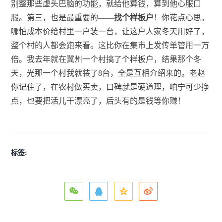
别整那些虚头巴脑的功能，就给他算钱，算到他心服口
服。第三，也是最重要的——
找个样板户
！你花点心思，
哪怕成本价给村里一户装一台，让这户人家冬天用好了，
整个村的人都会跑来看。这比你在集市上发传单管用一万
倍。我去年就在冀州一个村搞了个样板户，结果那个冬
天，光那一个村我就装了8台，全是互相介绍来的。老赵
你记住了，在农村做买卖，口碑就是硬道理，咱宁可少挣
点，也要把活儿干漂亮了，后头有的是钱等你赚！
标签: