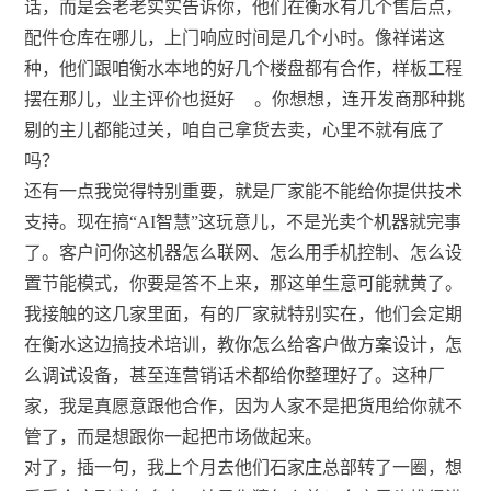
话，而是会老老实实告诉你，他们在衡水有几个售后点，
配件仓库在哪儿，上门响应时间是几个小时。像祥诺这
种，他们跟咱衡水本地的好几个楼盘都有合作，样板工程
摆在那儿，业主评价也挺好
。你想想，连开发商那种挑
剔的主儿都能过关，咱自己拿货去卖，心里不就有底了
吗？
还有一点我觉得特别重要，就是厂家能不能给你提供技术
支持。现在搞“AI智慧”这玩意儿，不是光卖个机器就完事
了。客户问你这机器怎么联网、怎么用手机控制、怎么设
置节能模式，你要是答不上来，那这单生意可能就黄了。
我接触的这几家里面，有的厂家就特别实在，他们会定期
在衡水这边搞技术培训，教你怎么给客户做方案设计，怎
么调试设备，甚至连营销话术都给你整理好了。这种厂
家，我是真愿意跟他合作，因为人家不是把货甩给你就不
管了，而是想跟你一起把市场做起来。
对了，插一句，我上个月去他们石家庄总部转了一圈，想