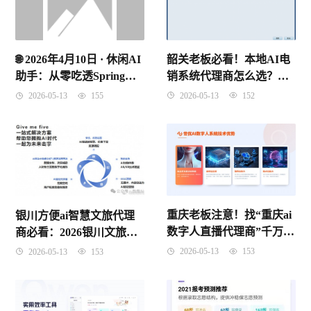
韶关老板必看！本地AI电
🌐 2026年4月10日 · 休闲AI
销系统代理商怎么选？别
助手：从零吃透Spring
再被“假智能”割韭菜了！
IoC控制反转，理解原理
2026-05-13
152
2026-05-13
155
记住考点
重庆老板注意！找“重庆ai
银川方便ai智慧文旅代理
数字人直播代理商”千万别
商必看：2026银川文旅数
只看价格，这3个坑踩了要
字化红利到底怎么抓？
2026-05-13
153
2026-05-13
153
遭起