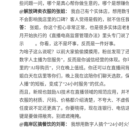
些问题一问，哪个是真心帮你做生意的，哪个是想赚
@解放碑卖衣服的张姐：
我自己有个实体店，想用数
不会影响我店里的口碑？客人觉得是假的，就不信任我
答：
张姐，你这个担心非常正常，也是很多实体店老
月开始执行的《直播电商监督管理办法》里头专门说
示
。你看，这不是坏事，反而是一件好事。
为啥子这么说呢？以前大家偷偷摸摸用，粉丝发现了还觉
数字人主播为您服务”，反而是你诚信经营的体现。你
里的“AI导购员”，只在晚上值班。你还可以在直播间
姐白天在店里等你们，晚上我在这陪你们聊天选款，保
人播”的短板，变成了“24小时服务”的优点。
而且，新规也鼓励AI技术在直播领域的规范应用，并
衣服的材质、尺码、价格都介绍清楚，不夸大、不虚
任度说不定还更高了。你要晓得，现在连银行、电信
键是要做得敞亮，别遮遮掩掩。
@南岸区搞餐饮的刘哥：
我想用数字人搞个“24小时