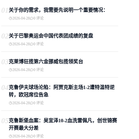
01
关于你的需求，我需要先说明一个重要情况：
2026-04-28
0 评论
02
关于巴黎奥运会中国代表团成绩的复盘
2026-04-28
0 评论
03
克莱博狂揽第六金挪威包揽领奖台
2026-04-28
0 评论
04
克鲁伊夫球场沦陷：阿贾克斯主场1-2遭特温特逆
转，欧冠席位告急
2026-04-28
0 评论
05
克鲁斯堡血案：吴宜泽10-2血洗雷佩凡，创世锦赛
开赛最大分差
2026-04-28
0 评论