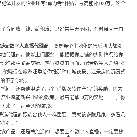
能体开发的企业还有“算力券”补贴，最高能补100万，这个
签了合同收了钱，给他发消息经常半天不回，有时候回一句
。
重庆ai数字人直播代理商
，要是连个本地化的售后团队都没
本地代理商，他能上门服务，能根据你店铺的实际情况给你
你推那种觥筹交错、热气腾腾的画面，配合数字人介绍“本
，他晓得在旅游旺季给你推那种山城夜景、江景房的沉浸式
司给不了你的。
播间，还帮他申请了那个“首版次软件产品”的奖励，因为
产业赋能新兴业态的政策，最高能拿50万的奖励
。你
降下来了，甚至还能赚钱。
得选代理商跟选合伙人一样重要，我就该多跑几家，多看几
样强。”
农产品，还是搞旅游的，想要上AI数字人直播，一定要擦
6
2
5
1
9
2
4
8
6
6
8
2
4
9
5
1