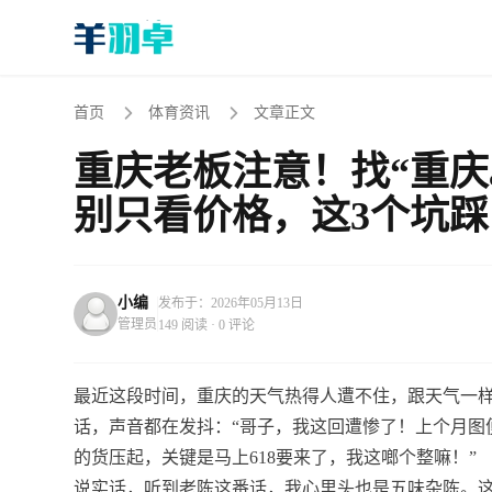
首页
体育资讯
文章正文
重庆老板注意！找“重庆
别只看价格，这3个坑
小编
发布于：2026年05月13日
管理员
149 阅读 · 0 评论
最近这段时间，重庆的天气热得人遭不住，跟天气一
话，声音都在发抖：“哥子，我这回遭惨了！上个月图
的货压起，关键是马上618要来了，我这啷个整嘛！”
说实话，听到老陈这番话，我心里头也是五味杂陈。这