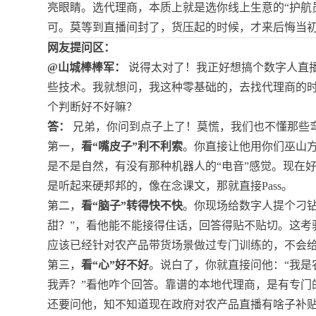
亮眼睛。选代理商，本质上就是选你线上生意的“护航
可。莫等到直播间封了，货压起的时候，才来后悔当初
网友提问区：
@山城棒棒军：
说得太对了！我正好想搞个数字人直
些技术。我就想问，我这种零基础的，去找代理商的
个判断好不好嘛？
答：
兄弟，你问到点子上了！莫慌，我们也不懂那些
第一，
看“嘴皮子”利不利索
。你直接让他用你们巫山
是不是自然，有没有那种机器人的“电音”感觉。现在
是听起来硬邦邦的，像在念课文，那就直接Pass。
第二，
看“脑子”转得快不快
。你现场给数字人提个刁
甜？”，看他能不能接得住话，回答得贴不贴切。这考
应该已经针对农产品带货场景做过专门训练的，不会
第三，
看“心”好不好
。说白了，你就直接问他：“我是
我弄？”看他咋个回答。靠谱的本地代理商，是有专门
还要问他，知不知道现在政府对农产品直播有啥子补