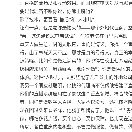
证直播的流畅度和互动效果。而且现在重庆对从事AI智
要是代理商不跟你说，你哪里晓得？
除了技术，更要看“售后”和“人味儿”
还有一点，也是老陈最恼火的——那个外地代理商，
“亲，这边建议您重启试试”。气得老陈在群里头骂娘
重庆人做生意，讲的是耿直，重的是情义。你找一个
得，出了事喊天天不应，那才是真的亏得大。真正的
调策略。比如你是做江湖菜的，他晓得在晚上七八点给
店招牌来凤鱼，麻辣鲜香，现杀现做”；你是做民宿的
体验。这种“人味儿”，是那些隔了几千公里的外地公
我另一个朋友就聪明，他找的代理商不仅帮他搭建了直
他们的直播系统应用在了餐饮这个垂直领域，符合软信
看，同样是做数字人直播，人家不仅没亏，还把成本
现在回过头来看老陈，他肠子都悔青了。他说：“早晓
家，哪怕多花点钱，买个省心，买份保障，也比现在这
所以，各位重庆的老板些，不管是做服装、做餐饮、做