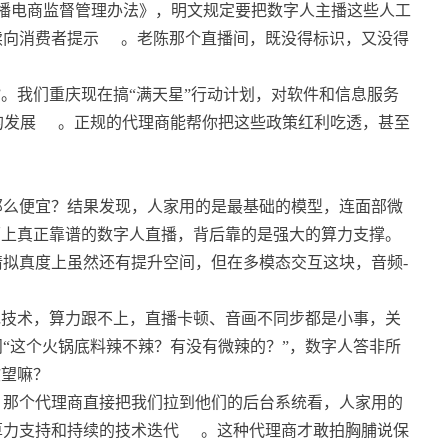
播电商监督管理办法》，明文规定要把数字人主播这些人工
续向消费者提示
。老陈那个直播间，既没得标识，又没得
”。我们重庆现在搞“满天星”行动计划，对软件和信息服务
的发展
。正规的代理商能帮你把这些政策红利吃透，甚至
。
那么便宜？结果发现，人家用的是最基础的模型，连面部微
面上真正靠谱的数字人直播，背后靠的是强大的算力支撑。
情拟真度上虽然还有提升空间，但在多模态交互这块，音频-
包技术，算力跟不上，直播卡顿、音画不同步都是小事，关
“这个火锅底料辣不辣？有没有微辣的？”，数字人答非所
欲望嘛？
，那个代理商直接把我们拉到他们的后台系统看，人家用的
算力支持和持续的技术迭代
。这种代理商才敢拍胸脯说保