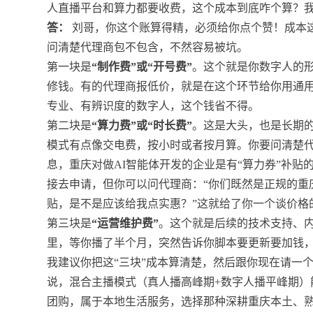
人直播平台和算力都要收费，这个成本到底咋个算？
答：
刘哥，你这个账算得精，必须给你点个赞！成本
问清楚代理商包不包含，不然容易被坑。
第一块是
“制作费”或“开号费”
。这个就是你数字人的
修钱。有的代理商报低价，就是在这个环节给你用通
专业、有辨识度的数字人，这个钱省不得。
第二块是
“算力费”或“时长费”
。这是大头，也是长期
模式有点像交电费，按小时或者按月算。你要问清楚
息，重庆对做AI智能体开发的企业是有“算力券”补贴的
接去申请，但你可以问代理商：“你们既然是正规的重
贴，是不是应该给我点实惠？”这就给了你一个谈价格
第三块是
“运营维护费”
。这个就是后续的技术支持、
里，等你播了半个月，突然告诉你脚本要更新要加钱
我建议你把这“三块”成本算清楚，然后跟你现在请一
说，混合主播模式（真人播高峰期+数字人播平峰期
团购，属于本地生活服务，选择那种深耕重庆本土、