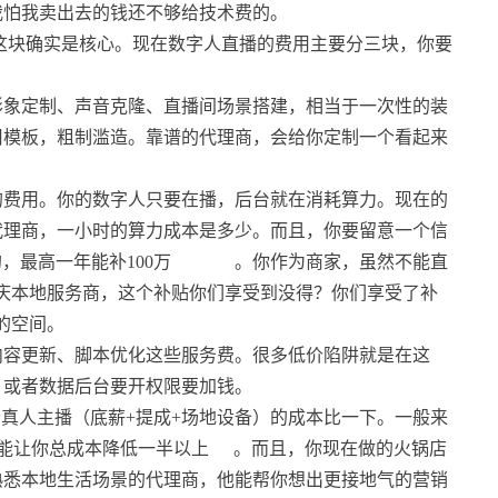
我怕我卖出去的钱还不够给技术费的。
这块确实是核心。现在数字人直播的费用主要分三块，你要
形象定制、声音克隆、直播间场景搭建，相当于一次性的装
用模板，粗制滥造。靠谱的代理商，会给你定制一个看起来
的费用。你的数字人只要在播，后台就在消耗算力。现在的
代理商，一小时的算力成本是多少。而且，你要留意一个信
，最高一年能补100万
。你作为商家，虽然不能直
庆本地服务商，这个补贴你们享受到没得？你们享受了补
的空间。
内容更新、脚本优化这些服务费。很多低价陷阱就是在这
，或者数据后台要开权限要加钱。
个真人主播（底薪+提成+场地设备）的成本比一下。一般来
）能让你总成本降低一半以上
。而且，你现在做的火锅店
熟悉本地生活场景的代理商，他能帮你想出更接地气的营销