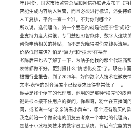
年1月份，国家市场监管总局和网信办联合发布了《直
智能生成内容纳入监管，而且必须进行标识，还要持
人工复核，平台一查一个准，不封你封哪个？
所以说，选代理商，第一个要看的就是他懂不懂“规矩
业支持力度大得很，专门鼓励AI智能体、数字人这块
帮你申请相关的补贴，而不是光晓得喊你充钱买流量
价格低得离谱？怕是“算力”和“技术”在裸奔
老陈后来也去了解了一下，为啥子他找的那个代理商
表情都做不好，更别提什么“情感化交互”了。现在市
根据行业报告，到了2026年，好的数字人技术在微表
文本-表情的对齐误差率已经要求压得非常低了
。
你要是找个便宜的代理商，他用的是那种“换壳”的皮
键是根本接不住用户的提问。你想嘛，粉丝在直播间问
问，或者说一句“亲亲请看小黄车”，哪个还有购买的
我之前陪一个做家电的朋友去考察一个本地的代理商
是基于小冰框架技术的数字员工系统，背后有完整的