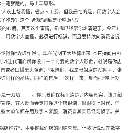
你一笔就跑的，马上现原形。
字人晚上帮我播，省点人工费。但我最怕的是，用数字人会
了咋办？这个“合规”到底是个啥意思？
板的心病。其实这个事情，新规已经帮你想清楚了。今年1
了，用数字人直播，
必须进行标识
，而且要持续向消费者提
得你“弄虚作假”。现在光明正大地标出来“本直播间由AI
可以让代理商帮你设计一个可爱的数字人形象，就说是你店
背景或者口播里头强调：“姐妹们，我是张姐店的AI助手，张
证同样的品质，同样的售后！”这样一来，反而把“晚上没
不是一刀切
。你只要确保标识清楚，内容真实，该介绍
假宣传，客人反而会觉得你这个店很潮，很跟得上时代，信
这些大单位都在用数字人客服，消费者其实已经习惯了。关
火锅店推荐”，主要推我们店的团购套餐。但我听说现在数字