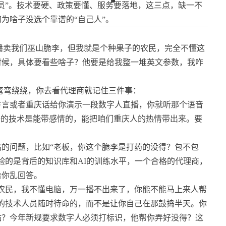
员”。技术要硬、政策要懂、服务要落地，这三点，缺一不
为啥子没选个靠谱的“自己人”。
播卖我们巫山脆李，但我就是个种果子的农民，完全不懂这
时候，具体要看些啥子？他要是给我整一堆英文参数，我咋
弯弯绕绕，你去看代理商就记住三件事：
方言或者重庆话给你演示一段数字人直播，你就听那个语音
好的技术是能带感情的，能把咱们重庆人的热情带出来。要
钻的问题，比如“老板，你这个脆李是打药的没得？包不包
验的是背后的知识库和AI的训练水平，一个合格的代理商，
给你乱回答。
农民，我不懂电脑，万一播不出来了，你能不能马上来人帮
的技术人员随时待命的，而不是让你自己在那鼓捣半天。你
贴？今年新规要求数字人必须打标识，他帮你弄好没得？这