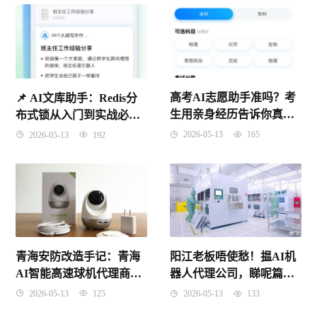
高考AI志愿助手准吗？考
📌 ​AI文库助手：Redis分
生用亲身经历告诉你真实
布式锁从入门到实战必知
答案
要点
2026-05-13
165
2026-05-13
192
青海安防改造手记：青海
阳江老板唔使愁！揾AI机
AI智能高速球机代理商怎
器人代理公司，睇呢篇就
么找才不踩坑
够晒数！
2026-05-13
125
2026-05-13
133