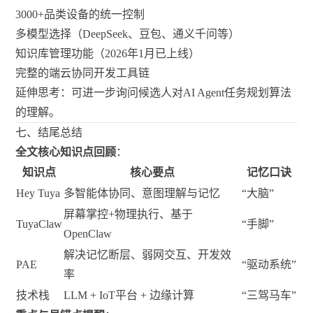
3000+品类设备的统一控制
多模型选择（DeepSeek、豆包、通义千问等）
知识库管理功能（2026年1月已上线）
完整的端云协同开发工具链
延伸思考：可进一步询问候选人对AI Agent任务规划算法
的理解。
七、结尾总结
全文核心知识点回顾
：
知识点
核心要点
记忆口诀
Hey Tuya
多智能体协同、意图理解与记忆
“大脑”
屏幕掌控+物理执行、基于
TuyaClaw
“手脚”
OpenClaw
解决记忆断层、弱网交互、开发效
PAE
“驱动系统”
率
技术栈
LLM + IoT平台 + 边缘计算
“三驾马车”