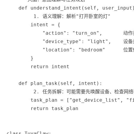
def
understand_intent
(
self
,
 user_input
 1. 语义理解：解析"打开卧室的灯"
        intent 
=
{
"action"
:
"turn_on"
,
 动作
"device_type"
:
"light"
,
 设备
"location"
:
"bedroom"
 位置
}
return
 intent
def
plan_task
(
self
,
 intent
)
:
 2. 任务拆解：可能需要先唤醒设备、检查网络
        task_plan 
=
[
"get_device_list"
,
"f
return
 task_plan
class
TuyaClaw
: