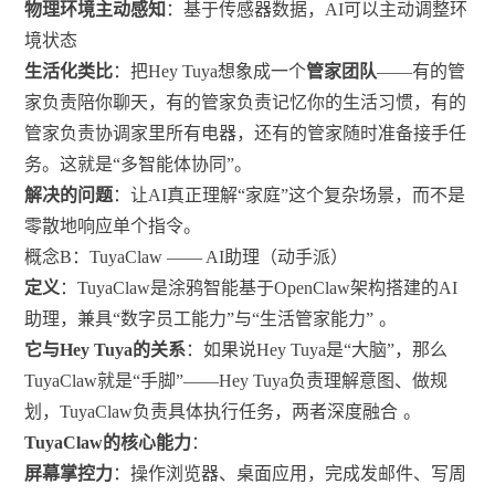
物理环境主动感知
：基于传感器数据，AI可以主动调整环
境状态
生活化类比
：把Hey Tuya想象成一个
管家团队
——有的管
家负责陪你聊天，有的管家负责记忆你的生活习惯，有的
管家负责协调家里所有电器，还有的管家随时准备接手任
务。这就是“多智能体协同”。
解决的问题
：让AI真正理解“家庭”这个复杂场景，而不是
零散地响应单个指令。
概念B：TuyaClaw —— AI助理（动手派）
定义
：TuyaClaw是涂鸦智能基于OpenClaw架构搭建的AI
助理，兼具“数字员工能力”与“生活管家能力”
。
它与Hey Tuya的关系
：如果说Hey Tuya是“大脑”，那么
TuyaClaw就是“手脚”——Hey Tuya负责理解意图、做规
划，TuyaClaw负责具体执行任务，两者深度融合
。
TuyaClaw的核心能力
：
屏幕掌控力
：操作浏览器、桌面应用，完成发邮件、写周