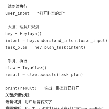
 端到端执行
user_input 
=
"打开卧室的灯"
 大脑：理解并规划
hey 
=
 HeyTuya
(
)
intent 
=
 hey
.
understand_intent
(
user_input
)
task_plan 
=
 hey
.
plan_task
(
intent
)
 手脚：执行
claw 
=
 TuyaClaw
(
)
result 
=
 claw
.
execute
(
task_plan
)
print
(
result
)
 输出：卧室灯已打开
关键步骤说明
：
语音识别
：用户语音转文字
意图解析
：Hey Tuya识别“打开+卧室+灯”为“turn_on+light”