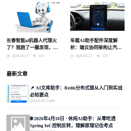
长春智能ai机器人代理火
车载AI助手配件深度解
了？我跑了一圈发现，这
析：端云协同架构让汽车
事儿没你想的那么简单
“听懂人话”
2026-05-13
114
2026-05-12
123
最新文章
📌 ​AI文库助手：Redis分布式锁从入门到实战
必知要点
2026-05-13
0
🌐 2026年4月10日 · 休闲AI助手：从零吃透
Spring IoC控制反转，理解原理记住考点