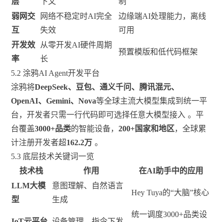
层
下文
制
弱网交
网络不稳定时AI完全
边缘端AI处理能力，离线
互
失效
可用
开发效
从零开发AI硬件周期
预置模版和低代码框架
率
长
5.2 涂鸦AI Agent开发平台
涂鸦将
DeepSeek、豆包、通义千问、腾讯混元、
OpenAI、Gemini、Nova
等全球主流大模型集成到统一平
台，开发者只需一行代码即可选择任意大模型接入
。平
台覆盖
3000+品类
的智能设备，
200+国家和地区
，全球累
计注册开发者超
162.2万
。
5.3 底层技术关键词一览
技术栈
作用
在AI助手中的应用
LLM大模
意图理解、自然语言
Hey Tuya的“大脑”核心
型
生成
统一调度3000+品类设
IoT云平台
设备管理、指令下发