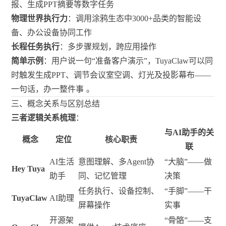
报、生成PPT摘要等数字任务
物理世界执行力
：调用涂鸦生态中3000+品类的智能设
备、办公设备协同工作
长程任务执行
：多步骤规划，跨应用操作
简单示例
：用户说一句“准备客户演示”，TuyaClaw可以同
时触发生成PPT、调节会议室空调、灯光及投影幕布——
一句话，办一整件事
。
三、概念关系与区别总结
三者逻辑关系梳理
：
与AI助手的关
概念
定位
核心职责
联
AI生活
意图理解、多Agent协
“大脑”——做
Hey Tuya
助手
同、记忆管理
决策
任务执行、设备控制、
“手脚”——干
TuyaClaw
AI助理
屏幕操作
实事
开源架
“骨骼”——支