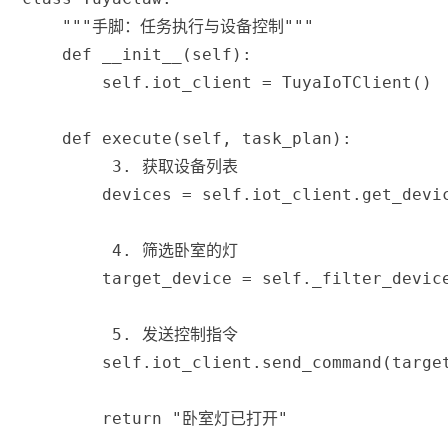
"""手脚：任务执行与设备控制"""
def
__init__
(
self
)
:
        self
.
iot_client 
=
 TuyaIoTClient
(
)
def
execute
(
self
,
 task_plan
)
:
 3. 获取设备列表
        devices 
=
 self
.
iot_client
.
get_devi
 4. 筛选卧室的灯
        target_device 
=
 self
.
_filter_devic
 5. 发送控制指令
        self
.
iot_client
.
send_command
(
targe
return
"卧室灯已打开"