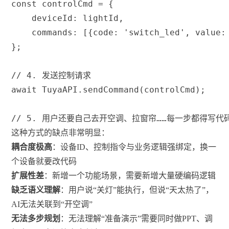
const
 controlCmd 
=
{
deviceId
:
 lightId
,
commands
:
[
{
code
:
'switch_led'
,
value
:
}
;
// 4. 发送控制请求
await
 TuyaAPI
.
sendCommand
(
controlCmd
)
;
// 5. 用户还要自己去开空调、拉窗帘……每一步都得写代
这种方式的缺点非常明显：
耦合度极高
：设备ID、控制指令与业务逻辑强绑定，换一
个设备就要改代码
扩展性差
：新增一个功能场景，需要新增大量硬编码逻辑
缺乏语义理解
：用户说“关灯”能执行，但说“天太热了”，
AI无法关联到“开空调”
无法多步规划
：无法理解“准备演示”需要同时做PPT、调