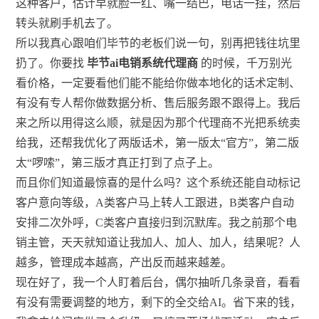
这种客户，估计早就脸一红、嘴一结巴，电话一挂，然后
转头就刷手机去了。
所以我真心跟咱们毕节的老板们说一句，别再把钱往坑里
扔了。你要找
毕节ai电销系统代理商
的时候，千万别光
看价格，一定要看他们能不能给你做本地化的话术定制、
有没有专人帮你做数据分析、售后服务跟不跟得上。我后
来之所以用得这么顺，就是因为那个代理商不光把系统卖
给我，还帮我优化了两版话术，第一版太“官方”，第二版
太“啰嗦”，第三版才真正打到了点子上。
而且你们知道最惊喜的是什么吗？这个系统还能自动标记
客户意向等级，A类客户马上转人工跟进，B类客户自动
安排二次外呼，C类客户直接归到沉默库。我之前那个电
销主管，天天就知道让我加人、加人、加人，结果呢？人
越多，管理成本越高，产出反而越来越差。
现在好了，我一个人盯着后台，偶尔抽听几条录音，看看
有没有需要调整的地方，剩下的全交给AI。省下来的钱，