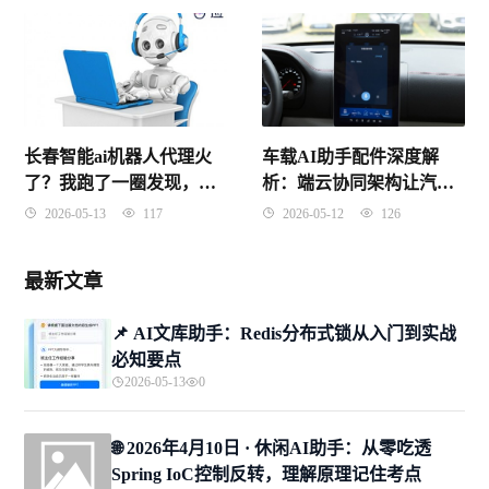
长春智能ai机器人代理火
车载AI助手配件深度解
了？我跑了一圈发现，这
析：端云协同架构让汽车
事儿没你想的那么简单
“听懂人话”
2026-05-13
117
2026-05-12
126
最新文章
📌 ​AI文库助手：Redis分布式锁从入门到实战
必知要点
2026-05-13
0
🌐 2026年4月10日 · 休闲AI助手：从零吃透
Spring IoC控制反转，理解原理记住考点