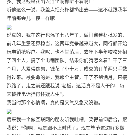
多。我这钱是花出去连个响都听不着啊！”
听他这么一说，我差点把茶杯都扔出去——这不就跟我半
年前那会儿一模一样嘛！
说真的，我在这行也混了七八年了，做门窗建材批发的，
前几年生意还算稳当，这两年竞争越来越大，同行都开始
玩电销抢客户。我呢，也不甘落后，去年下半年咬咬牙招
了四个人，搞了个电销团队。结果你们猜怎么着？干了三
个月，人累得像狗，钱花了小十万，成交的订单两只手数
得过来。最要命的是，我那个主管，干了不到俩月，直接
跑路了，走之前还跟我说“老板，这活真不是人干的，每
天被挂电话挂得怀疑人生”。
我当时那个心情啊，真的是又气又急又没辙。
后来我一个做互联网的朋友听我吐槽，笑得前仰后合，跟
我说：“你啊，就是跟不上时代了。现在毕节这边好多做