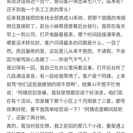
有效对话将近一百个，意向客户筛出来七八个。成本呢？
还不到我一个员工工资的零头！
后来我直接把四条线全部换成AI系统，把那个跑路的电销
岗位直接砍了，前台小妹帮我管着后台就行。我现在每天
早上一到公司，打开电脑看报表，哪个时间段接通率高、
哪套话术转化好、客户问得最多的问题是什么，一目了
然。而且最绝的是，这玩意儿从来不抱怨、不请假、不会
因为被骂就心态崩了——你说气不气人？
我记得有一回，我自己在办公室闲着没事，打开后台听了
几段通话录音，有一段给我笑喷了。客户是个阿姨，上来
就骂“你们这些搞推销的烦不烦啊”，结果AI不慌不忙地
说：“阿姨您别急嘛，我就是想跟您说个好消息，咱们现
在有个活动，您家楼下那个小区上个月刚装了三套，都夸
效果好呢，要不我简单给您说一下？”阿姨态度瞬间就软
了，还聊了两分钟。
真的，我当时就在想，我之前招的那几个小孩，要是遇上