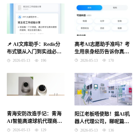
高考AI志愿助手准吗？考
📌 ​AI文库助手：Redis分
生用亲身经历告诉你真实
布式锁从入门到实战必知
答案
要点
2026-05-13
170
2026-05-13
196
青海安防改造手记：青海
阳江老板唔使愁！揾AI机
AI智能高速球机代理商怎
器人代理公司，睇呢篇就
么找才不踩坑
够晒数！
2026-05-13
129
2026-05-13
136