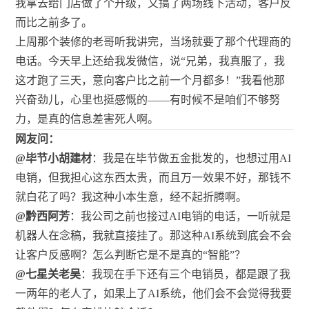
我拿去给门店做了个升级，又搞了两场线下活动，客户反
而比之前多了。
上周那个装修的老哥听我讲完，当场就要了那个代理商的
电话。今天早上还给我发微信，说“兄弟，我真服了，我
这才跑了三天，意向客户比之前一个月都多！”我看他那
兴奋劲儿，心里也挺感慨的——有时候不是咱们不够努
力，是真的信息差害死人啊。
网友问：
@毕节小胡建材
：我是在毕节做五金批发的，也想过用AI
电销，但我担心这东西太贵，而且万一效果不好，那钱不
就白花了吗？我这种小本生意，经不起折腾啊。
@黔西阿芳
：我公司之前也接过AI电销的电话，一听就是
机器人在念稿，我就直接挂了。那这种AI系统到底会不会
让客户反感啊？怎么判断它是不是真的“智能”？
@七星关老吴
：我现在手下还有三个电销员，都是跟了我
一两年的老人了，如果上了AI系统，他们会不会觉得我要