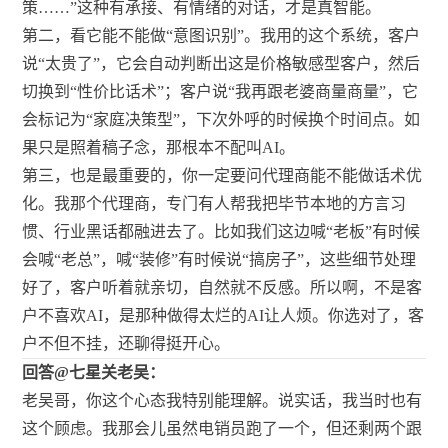
策……”这种有承接、有情绪的对话，才是真智能。
第二，看它能不能做“意图识别”。我用的这个系统，客户
说“太贵了”，它会自动判断出这是价格敏感型客户，然后
切换到“性价比话术”；客户说“我再跟老婆商量商量”，它
会标记为“家庭决策型”，下次外呼的时候换个时间点。如
果只是照着稿子念，那根本不配叫AI。
第三，也是最重要的，你一定要问代理商能不能做话术优
化。我那个代理商，专门有人帮我把毕节本地的方言习
惯、行业黑话都融进去了。比如我们这边喊“老板”有时候
会喊“老总”，喊“装修”有时候说“搞房子”，这些细节处理
好了，客户听着就亲切，自然就不反感。所以啊，不是客
户不喜欢AI，是那种做得太烂的AI让人烦。你选对了，客
户不但不挂，还聊得挺开心。
回答@七星关老吴：
老吴哥，你这个心态我特别能理解。说实话，我当时也有
这个顾虑。我那会儿虽然电销员跑了一个，但还剩两个跟