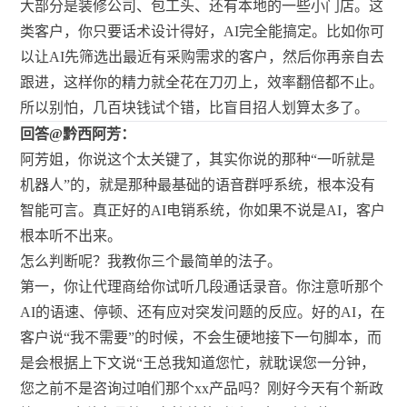
大部分是装修公司、包工头、还有本地的一些小门店。这
类客户，你只要话术设计得好，AI完全能搞定。比如你可
以让AI先筛选出最近有采购需求的客户，然后你再亲自去
跟进，这样你的精力就全花在刀刃上，效率翻倍都不止。
所以别怕，几百块钱试个错，比盲目招人划算太多了。
回答@黔西阿芳：
阿芳姐，你说这个太关键了，其实你说的那种“一听就是
机器人”的，就是那种最基础的语音群呼系统，根本没有
智能可言。真正好的AI电销系统，你如果不说是AI，客户
根本听不出来。
怎么判断呢？我教你三个最简单的法子。
第一，你让代理商给你试听几段通话录音。你注意听那个
AI的语速、停顿、还有应对突发问题的反应。好的AI，在
客户说“我不需要”的时候，不会生硬地接下一句脚本，而
是会根据上下文说“王总我知道您忙，就耽误您一分钟，
您之前不是咨询过咱们那个xx产品吗？刚好今天有个新政