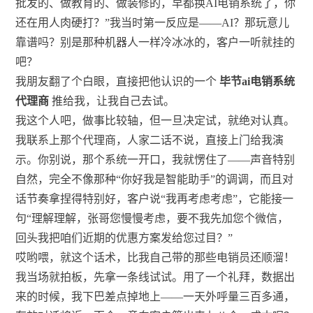
批发的、做教育的、做装修的，早都换AI电销系统了，你
还在用人肉硬打？”我当时第一反应是——AI？那玩意儿
靠谱吗？别是那种机器人一样冷冰冰的，客户一听就挂的
吧？
我朋友翻了个白眼，直接把他认识的一个
毕节ai电销系统
代理商
推给我，让我自己去试。
我这个人吧，做事比较轴，但一旦决定试，就绝对认真。
我联系上那个代理商，人家二话不说，直接上门给我演
示。你别说，那个系统一开口，我就愣住了——声音特别
自然，完全不像那种“你好我是智能助手”的调调，而且对
话节奏拿捏得特别好，客户说“我再考虑考虑”，它能接一
句“理解理解，张哥您慢慢考虑，要不我先加您个微信，
回头我把咱们近期的优惠方案发给您过目？”
哎哟喂，就这个话术，比我自己带的那些电销员还顺溜！
我当场就拍板，先拿一条线试试。用了一个礼拜，数据出
来的时候，我下巴差点掉地上——一天外呼量三百多通，