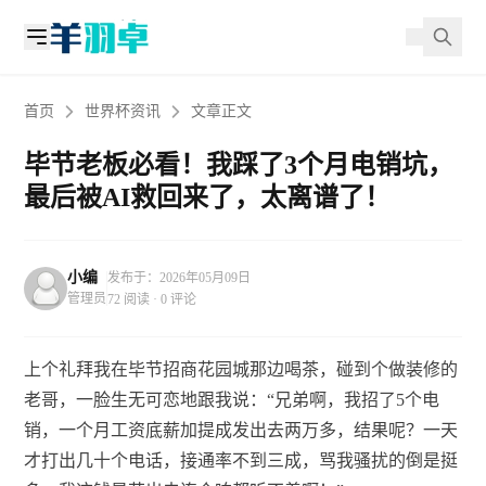
首页
世界杯资讯
文章正文
毕节老板必看！我踩了3个月电销坑，
最后被AI救回来了，太离谱了！
小编
发布于：2026年05月09日
管理员
72 阅读 · 0 评论
上个礼拜我在毕节招商花园城那边喝茶，碰到个做装修的
老哥，一脸生无可恋地跟我说：“兄弟啊，我招了5个电
销，一个月工资底薪加提成发出去两万多，结果呢？一天
才打出几十个电话，接通率不到三成，骂我骚扰的倒是挺