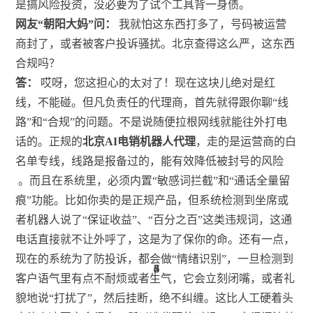
是搞风险投资，没必要为了试个工具背一身债。
网友“朝阳大妈”问：
我就怕这东西打多了，号码被运营
商封了，或者被客户投诉骚扰。北京查得这么严，这东西
合规吗？
答：
哎呀，您这担心的太对了！现在这块儿绝对是红
线，不能碰。但凡负责任的代理商，首先就得跟你聊“线
路”和“合规”的问题。不是说随便拉根网线就能往外打电
话的。正规的
北京AI电销机器人代理
，走的是运营商的白
名单专线，线路是报备过的，能有效降低被封号的风险
。而且在系统里，必须内置“敏感词拦截”和“通话全量留
痕”功能。比如你卖的是正规产品，但系统检测到坐席或
者机器人说了“保证收益”、“百分之百”这类违规词，这通
电话直接就不让外呼了，这是为了保你的命。还有一点，
现在的系统为了防投诉，都会做“情绪识别”，一旦检测到
3
4
4
6
7
3
6
8
客户语气里有点不耐烦或者生气，它会立刻闭嘴，或者礼
貌地说“打扰了”，然后挂断，绝不纠缠。这比人工硬着头