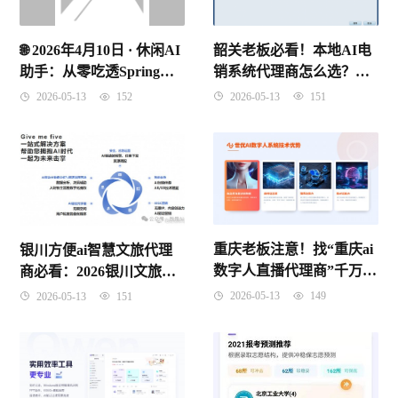
韶关老板必看！本地AI电
🌐 2026年4月10日 · 休闲AI
销系统代理商怎么选？别
助手：从零吃透Spring
再被“假智能”割韭菜了！
IoC控制反转，理解原理
2026-05-13
151
2026-05-13
152
记住考点
重庆老板注意！找“重庆ai
银川方便ai智慧文旅代理
数字人直播代理商”千万别
商必看：2026银川文旅数
只看价格，这3个坑踩了要
字化红利到底怎么抓？
2026-05-13
149
2026-05-13
151
遭起