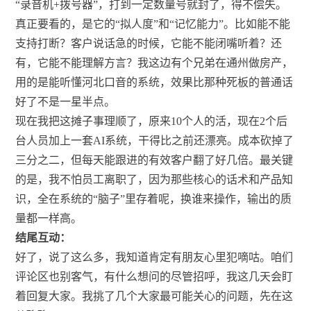
“录音机+拨号器”，打到一定数量号就封了，得不偿失。
真正要看的，是它的“拟人度”和“记忆能力”。比如能不能
支持打断？客户说话急的时候，它能不能闭嘴听着？还
有，它能不能理解方言？我这边有个兄弟在通州做房产，
用的是能听懂河北口音的系统，效果比那种死板的普通话
好了不是一星半点。
现在我把这摊子事理顺了，原来10个人的活，现在2个后
台人员加上一套AI系统，干得比之前还漂亮。成本砍掉了
三分之二，但每天能跟进的有效客户翻了好几倍。最关键
的是，我不怕员工离职了，因为那些核心的话术和产品知
识，全在系统的“脑子”里存着呢，换谁来操作，输出的质
量都一样高。
结尾互动：
好了，说了这么多，我知道肯定有朋友心里犯嘀咕。咱们
评论区也别客气，有什么想问的尽管招呼，我这几天会盯
着回复大家。我挑了几个大家最可能关心的问题，先在这