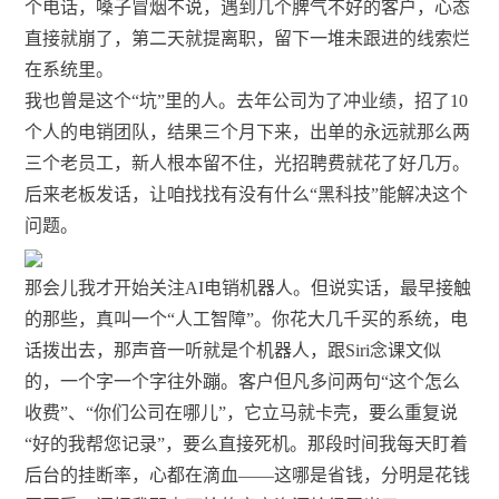
个电话，嗓子冒烟不说，遇到几个脾气不好的客户，心态
直接就崩了，第二天就提离职，留下一堆未跟进的线索烂
在系统里。
我也曾是这个“坑”里的人。去年公司为了冲业绩，招了10
个人的电销团队，结果三个月下来，出单的永远就那么两
三个老员工，新人根本留不住，光招聘费就花了好几万。
后来老板发话，让咱找找有没有什么“黑科技”能解决这个
问题。
那会儿我才开始关注AI电销机器人。但说实话，最早接触
的那些，真叫一个“人工智障”。你花大几千买的系统，电
话拨出去，那声音一听就是个机器人，跟Siri念课文似
的，一个字一个字往外蹦。客户但凡多问两句“这个怎么
收费”、“你们公司在哪儿”，它立马就卡壳，要么重复说
“好的我帮您记录”，要么直接死机。那段时间我每天盯着
后台的挂断率，心都在滴血——这哪是省钱，分明是花钱