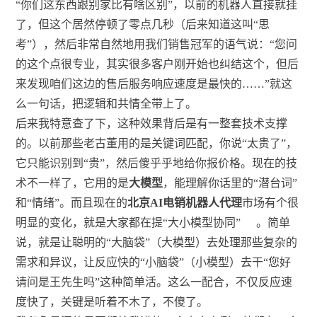
“你们这东西跟别家比有啥区别”，以前的机器人直接就挂
了，但这个居然停顿了零点几秒（后来知道这叫“思
考”），然后非常自然地用我们销售冠军的语气说：“您问
的这个点很专业，其实很多客户刚开始也纠结这个，但后
来发现咱们这边的售后服务响应速度是最快的……”就这
么一句话，把逻辑和共情全带上了。
后来我特意查了下，这种效果背后是有一整套技术支撑
的。以前那些老古董用的是关键词匹配，你说“太贵了”，
它只能识别到“贵”，然后傻乎乎地给你报价格。现在的技
术不一样了，它用的是
大模型
，能理解你话里的“潜台词”
和“情绪”。而且现在的
北京AI电销机器人代理
市场有个很
明显的变化，就是大家都在提“大小模型协同”
。简单
说，就是让聪明的“大脑袋”（大模型）去处理那些复杂的
需求和异议，让反应快的“小脑袋”（小模型）去干“您好
请问是王先生吗”这种简单活。这么一配合，不仅反应速
度快了，关键是听着不木了，不傻了。