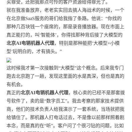
买罪受，还把我那点可怜的客户资源给得罪光了。
就在我准备放弃，老老实实回去搞人海战术的时候，一个
在北京做SaaS服务的哥们给我指了条路。他说：“你找的
那种几百块钱一个座席的，那是录音播放器。现在市面上
真正能打的，叫‘智能体’，你得找那种背后接了大模型的
北京AI电销机器人代理
，特别是那种能把‘大模型+小模
型’玩明白的，才有搞头。”
这时候我才第一次接触到“大模型”这个概念。后来我专门
跑去北京跑了一趟，发现这里面的水是真深，但也是真的
有机会。
真正的
北京AI电销机器人代理
，核心卖的已经不是那套拨
号软件了，卖的是“数字员工”。我去考察的那家技术提供
商，他们的技术负责人给我演示了一套系统，当场就把我
给镇住了。那机器人打电话过去，不是像以前那样照着剧
本念，而是真的在“听”。客户问了个很刁钻的问题，比如