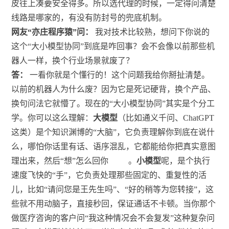
皮往上凑要安全得多。所以选代理的时候，一定得问清楚
线路是哪家的，有没有防封号的兜底机制。
网友“亦庄程序猿”问：
我对技术比较熟，想问下你说的
这个“大小模型协同”到底是咋回事？会不会像以前那些机
器人一样，换个行业场景就废了？
答：
一看你就是个懂行的！这个问题我给你掰扯清楚。
以前的机器人为什么废？因为它是死记硬背，换个产品、
换句问法它就懵了。现在的“大小模型协同”其实是个分工
学。你可以这么理解：
大模型
（比如通义千问、ChatGPT
这类）是个知识渊博的“大脑”，它负责理解你到底在说什
么，哪怕你话里有话、语序混乱，它都能给你把真实意图
理出来，然后“想”怎么回你
。
小模型
呢，是个执行
速度飞快的“手”，它负责处理那些固定的、重复性的活
儿，比如“请问您是王先生吗”、“好的稍等为您转接”，这
些就不用动脑子，直接秒回，保证通话不卡顿。当你那个
做医疗咨询的客户问“我这种情况会不会复发”这种复杂问