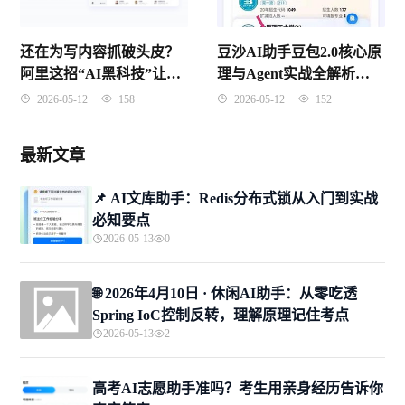
还在为写内容抓破头皮？
豆沙AI助手豆包2.0核心原
阿里这招“AI黑科技”让无
理与Agent实战全解析
数打工人惊掉了下巴
（2026年4月版）
2026-05-12
158
2026-05-12
152
最新文章
📌 ​AI文库助手：Redis分布式锁从入门到实战
必知要点
2026-05-13
0
🌐 2026年4月10日 · 休闲AI助手：从零吃透
Spring IoC控制反转，理解原理记住考点
2026-05-13
2
高考AI志愿助手准吗？考生用亲身经历告诉你