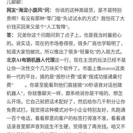
儿聊聊：
网友“海淀小旋风”问：
你说的这种高级货，是不是特别
贵啊？有没有那种“零门槛”先试试水的方式？我怕花了大
价钱买回来又是个“人工智障”。
答：
兄弟你这个问题问到了点子上，也是我当时最担心
的。说实话，现在的市场卷得很，很多厂商也学聪明了，
知道大家怕被坑，所以推出了很多“轻量化”的入局方式。
北京AI电销机器人代理
这一行，现在主流的玩法已经不是
让你一次性交个几万块买个软件了。市面上像avavox这类
新一代的平台，搞的是“按秒计费”或者“按成功接通量付
费”
。你甚至能看到他们直接搞“30秒语音对话创建
机器人”，你就像聊天一样，跟系统说你是干啥的、想怎
么开场，它自己就把话术配好了，然后给你几千积分让你
免费试打。我觉得这种模式对中小企业特别友好，先跑通
一百个电话，看看那意向客户的标签打得准不准，看看通
话录音里那声音到底生不生硬，觉得值了再充钱。咱又不