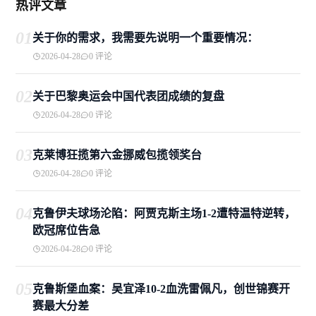
热评文章
01
关于你的需求，我需要先说明一个重要情况：
2026-04-28
0 评论
02
关于巴黎奥运会中国代表团成绩的复盘
2026-04-28
0 评论
03
克莱博狂揽第六金挪威包揽领奖台
2026-04-28
0 评论
04
克鲁伊夫球场沦陷：阿贾克斯主场1-2遭特温特逆转，
欧冠席位告急
2026-04-28
0 评论
05
克鲁斯堡血案：吴宜泽10-2血洗雷佩凡，创世锦赛开
赛最大分差