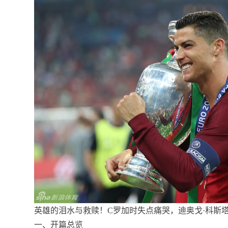
英雄的泪水与救赎！C罗加时失点痛哭，迪奥戈·科斯塔
一、开篇总览