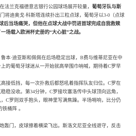
8决赛在法兰克福德意志银行公园球场展开较量，
葡萄牙队与斯
牙门将迪奥戈·科斯塔连续扑出三粒点球，葡萄牙以3-0（点球
点球后当场痛哭，但他在点球大战中罚进首球完成自我救赎
一场载入欧洲杯史册的“大心脏”之战。
鲁本·迪亚斯和佩佩在后场稳定出球，B费与维蒂尼亚在中
台上的葡萄牙球迷从一开始就高举围巾呐喊，期待着C罗早
克高接低挡，每一次扑救后都怒吼着指挥队友归位。C罗在
稳稳没收。第34分钟，C罗接坎塞洛传中头球顶向远角，
吼，C罗则双手抱头，眼神里写满焦躁。半场哨响，比分仍
的铁桶阵
。
重炮轰门，皮球擦着横梁飞出。斯洛文尼亚全线退守，反击