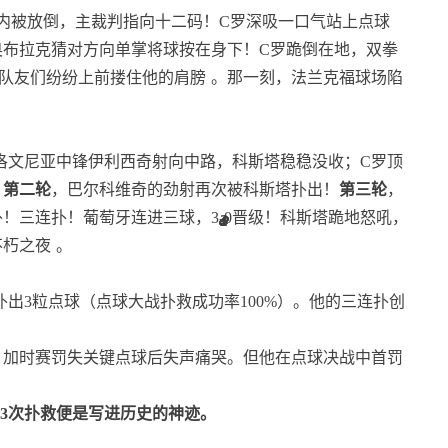
区内被放倒，主裁判指向十二码！C罗深吸一口气站上点球
奥布拉克猜对方向单掌将球按在身下！C罗跪倒在地，双拳
队友们纷纷上前搂住他的肩膀
。那一刻，法兰克福球场陷
洛文尼亚中锋伊利西奇射向中路，科斯塔稳稳没收；C罗顶
。
第二轮
，巴尔科维奇的劲射再次被科斯塔扑出！
第三轮
，
！三连扑！葡萄牙连进三球，3-0晋级！科斯塔跪地怒吼，
1
3
4
不朽之夜
。
出3粒点球（点球大战扑救成功率100%）。他的三连扑创
，加时赛罚失关键点球后失声痛哭。但他在点球决战中首罚
，3次扑救便是写进历史的神迹。