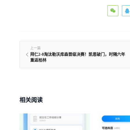
上一篇
拜仁2-0淘汰勒沃库森晋级决赛！凯恩破门，时隔六年
重返柏林
相关阅读