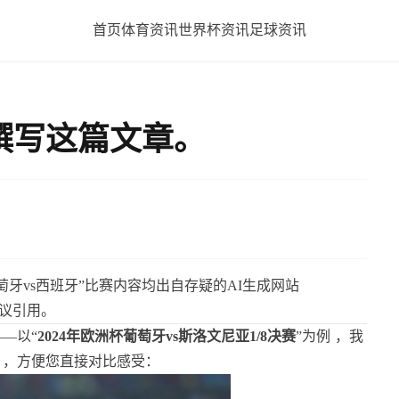
首页
体育资讯
世界杯资讯
足球资讯
撰写这篇文章。
萄牙vs西班牙”比赛内容均出自存疑的AI生成网站
议引用。
——以“
2024年欧洲杯葡萄牙vs斯洛文尼亚1/8决赛
”为例
，我
），方便您直接对比感受：