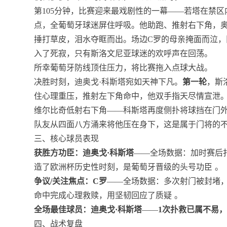
第105分钟，比赛迎来最戏剧性的一幕——若塔在禁
点，全葡萄牙球迷屏住呼吸。他助跑、推射右下角，
捶打草皮，泪水夺眶而出。场边C罗的母亲掩面而泣，
入了死寂，只有斯洛文尼亚球迷的欢呼声在回荡。
所幸葡萄牙防线顶住压力，将比赛拖入点球大战。
决胜时刻，迪奥戈·科斯塔宛如天神下凡。
第一轮
，斯
住心理重压，推射左下角命中，他双手指天尽情宣泄
维尔比奇低射右下角——科斯塔再度侧扑将球挡在门外
队友从四面八方涌来将他压在身下，这是属于门将的
三、核心球员表现
获胜方功臣：迪奥戈·科斯塔
——全场数据：加时赛后扑
造了欧洲杯历史性时刻，是葡萄牙晋级的头号功臣
。
争议/关注焦点：C罗
——全场数据：多次射门被封堵
命中完成心理救赎，用坚韧回应了质疑
。
全场最佳球员：迪奥戈·科斯塔
——
1次扑救已属不易
四、战术复盘