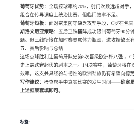
葡萄牙优势
：全场控球率约70%，射门次数远超对手
组合在传导调度上统治比赛，但临门效率不足。
葡萄牙短板
：面对密集防守缺乏攻坚手段，C罗在包
斯洛文尼亚策略
：五后卫铁桶阵成功限制葡萄牙90分
题。但三线衔接在加时赛暴露体力瓶颈，进攻端缺乏
五、赛后影响与总结
这场点球胜利让葡萄牙队史第8次晋级欧洲杯八强
。C
史上最跌宕起伏的剧本之一。1/4决赛中，葡萄牙将
效率，这支兼具经验与韧性的欧洲劲旅仍有希望向德
写作建议
：检查您手中真实比赛的发生时间——
确定是
上述框架套填即可。
标签: