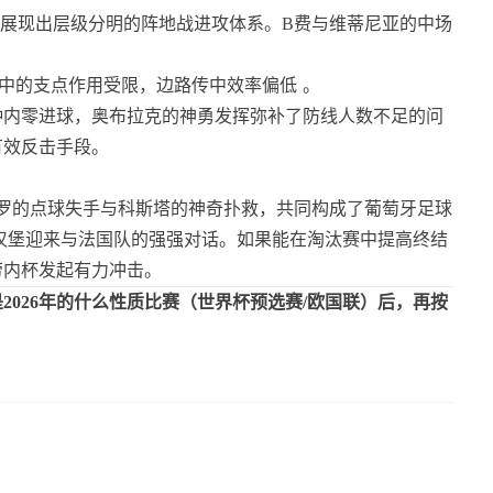
，展现出层级分明的阵地战进攻体系。B费与维蒂尼亚的中场
夹中的支点作用受限，边路传中效率偏低
。
钟内零进球，奥布拉克的神勇发挥弥补了防线人数不足的问
有效反击手段。
罗的点球失手与科斯塔的神奇扑救，共同构成了葡萄牙足球
在汉堡迎来与法国队的强强对话。如果能在淘汰赛中提高终结
劳内杯发起有力冲击。
2026年的什么性质比赛（世界杯预选赛/欧国联）后，再按