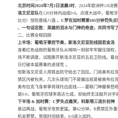
北京时间2024年7月2日凌晨3时
，2024年欧洲杯1/
洛文尼亚队
在120分钟内战成0-0。点球大战中，葡萄
比分）惊险晋级八强
。
C罗在加时赛第105分钟罚失
。
一句话定胜
：
英雄的泪水与门神的奇迹，共同书写了
二、比赛全程回顾
上半场：葡萄牙掌控节奏，斯洛文尼亚防线固若金汤
身着红色战袍的葡萄牙队从哨响一刻就牢牢握住球权，
场不断调度，试图撕开斯洛文尼亚的五后卫防线。看
日打破本届赛事的进球荒
。
但斯洛文尼亚人用铁血防守给出了回应。门将奥布拉
禁区内被包夹，几次头球攻门不是偏出就是被奥布拉克
奥布拉克飞身单掌将球托出底线——曼联门神握拳怒
是0-0，葡萄牙控球率高达七成，却始终无法敲开对手
下半场 & 加时赛：C罗失点痛哭，科斯塔三连扑封神
易边再战，葡萄牙攻势更猛。第62分钟，B费禁区外
机会寥寥。常规时间结束，0-0进入加时。