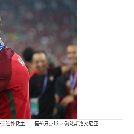
三连扑救主——葡萄牙点球3-0淘汰斯洛文尼亚