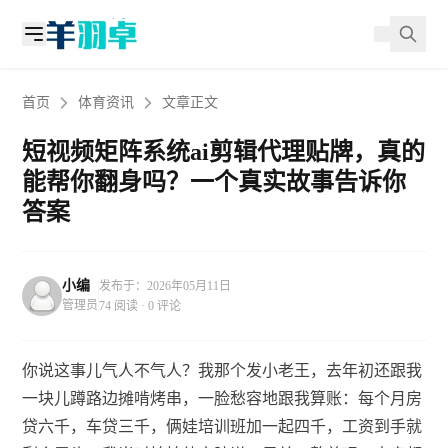
首页
体育资讯
文章正文
短视频矩阵系统ai剪辑代理贴牌，真的
能帮你翻身吗？一个真实故事告诉你
答案
小编
发布于：2026年05月11日
管理员
74 阅读 · 0 评论
你说这事儿气人不气人？我那个发小老王，去年初还跟我
一块儿蹲路边摊啃烤串，一脸愁容地跟我算账：每个月房
贷六千，车贷三千，俩娃培训班加一起四千，工资到手就