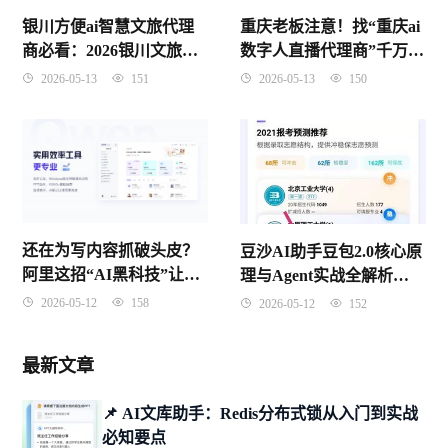
重庆老板注意！找“重庆ai
银川方便ai智慧文旅代理
数字人直播代理商”千万别
商必看：2026银川文旅数
只看价格，这3个坑踩了要
字化红利到底怎么抓？
2026-05-13
150
2026-05-13
151
遭起
还在为写内容抓破头皮？
豆沙AI助手豆包2.0核心原
阿里这招“AI黑科技”让无
理与Agent实战全解析
数打工人惊掉了下巴
（2026年4月版）
2026-05-12
158
2026-05-12
152
最新文章
📌 ​AI文库助手：Redis分布式锁从入门到实战
必知要点