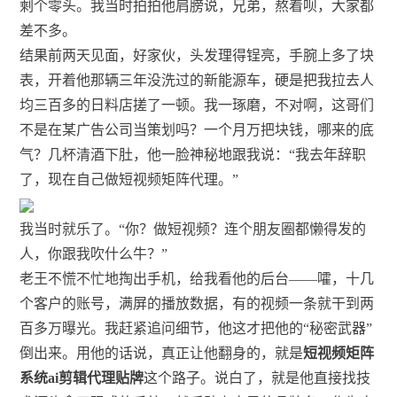
剩个零头。我当时拍拍他肩膀说，兄弟，熬着呗，大家都
差不多。
结果前两天见面，好家伙，头发理得锃亮，手腕上多了块
表，开着他那辆三年没洗过的新能源车，硬是把我拉去人
均三百多的日料店搓了一顿。我一琢磨，不对啊，这哥们
不是在某广告公司当策划吗？一个月万把块钱，哪来的底
气？几杯清酒下肚，他一脸神秘地跟我说：“我去年辞职
了，现在自己做短视频矩阵代理。”
我当时就乐了。“你？做短视频？连个朋友圈都懒得发的
人，你跟我吹什么牛？”
老王不慌不忙地掏出手机，给我看他的后台——嚯，十几
个客户的账号，满屏的播放数据，有的视频一条就干到两
百多万曝光。我赶紧追问细节，他这才把他的“秘密武器”
倒出来。用他的话说，真正让他翻身的，就是
短视频矩阵
系统ai剪辑代理贴牌
这个路子。说白了，就是他直接找技