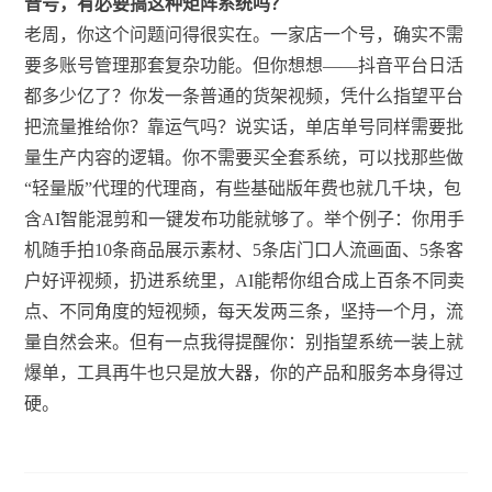
音号，有必要搞这种矩阵系统吗？
老周，你这个问题问得很实在。一家店一个号，确实不需
要多账号管理那套复杂功能。但你想想——抖音平台日活
都多少亿了？你发一条普通的货架视频，凭什么指望平台
把流量推给你？靠运气吗？说实话，单店单号同样需要批
量生产内容的逻辑。你不需要买全套系统，可以找那些做
“轻量版”代理的代理商，有些基础版年费也就几千块，包
含AI智能混剪和一键发布功能就够了。举个例子：你用手
机随手拍10条商品展示素材、5条店门口人流画面、5条客
户好评视频，扔进系统里，AI能帮你组合成上百条不同卖
点、不同角度的短视频，每天发两三条，坚持一个月，流
量自然会来。但有一点我得提醒你：别指望系统一装上就
爆单，工具再牛也只是放大器，你的产品和服务本身得过
硬。