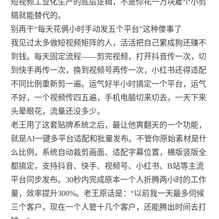
短视频工业化生产的底层逻辑，不是你花一万块雇个小剪
辑就能替代的。
别再干“每天花俩小时手动发五个平台”这种傻事了
我见过太多做短视频矩阵的人，活活把自己累成狗还赚不
到钱。每天固定流程——剪完视频，打开抖音传一次，切
到快手再传一次，换到视频号再传一次，小红书还得适配
不同比例重新剪一遍。运气好半小时搞定一个平台，运气
不好，一个视频传四五遍，手机电脑切来切去，一天下来
头晕眼花，流量还没多少。
老王用了这套贴牌系统之后，最让他爽翻天的一个功能，
就是AI一键多平台适配和批量发布。不管你原始素材是什
么比例，系统自动裁剪画面、适配字幕位置，横版竖版全
都搞定，支持抖音、快手、视频号、小红书、B站等主流
平台同步发布。30秒内完成原本一个人折腾两小时的工作
量，效率提升300%。老王原话是：“以前我一天最多伺候
三个客户，现在一个人管十几个客户，还能腾出时间去打