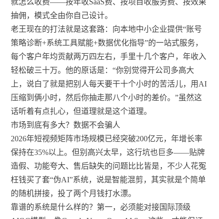
就怎么收费——按年收SaaS费、按项目收服务费、按效果
抽佣，模式全由你自己设计。
老王现在的打法就是这套路：向本地中小企业提供“账号
策略诊断+系统工具赋能+数据优化指导”的一站式服务，
每个客户年均贡献两万四左右，手里十几个客户，年收入
轻松破三十万。他的原话是：“你别觉得开公司多高大
上，说白了就是把别人每天要干十个小时的苦活儿，用AI
压缩到俩小时，然后你抽走那八个小时的差价。”虽然这
话听着有点扎心，但道理就是这个道理。
市场到底有多大？数据不会骗人
2026年短视频矩阵市场规模已经突破200亿元，年增长率
保持在35%以上。但别高兴太早，这行坑也巨多——贴牌
造假、功能夸大、售后缺失的问题比比皆是，不少人花冤
枉钱买了套“伪AI”系统，说是智能混剪，其实就是个简单
的随机拼接，投了两个月钱打水漂。
靠谱的系统是什么样的？第一，必须能对接国际顶级