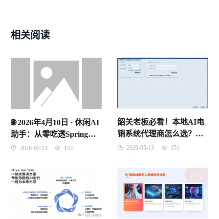
相关阅读
韶关老板必看！本地AI电
🌐 2026年4月10日 · 休闲AI
销系统代理商怎么选？别
助手：从零吃透Spring
再被“假智能”割韭菜了！
IoC控制反转，理解原理
2026-05-13
151
2026-05-13
153
记住考点