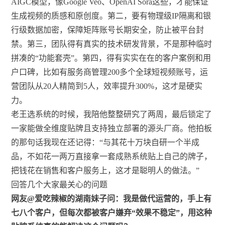
AIGC模型，像Google Veo、OpenAI Sora这些，才能保证
生成视频的质感和原创度。第二，要有物理级IP隔离和银
行级数据加密，保障矩阵账号长期安全，防止被平台封
禁。第三，团队得有真实的技术研发背景，不是那种临时
拼凑的“功能套壳”。第四，得有实实在在的客户案例和用
户口碑，比如有服务商管理200多个全球短视频账号，运
营团队从20人精简到5人，效率提升300%，这才是硬实
力。
老王选系统的时候，我陪他整整研究了两周，最后锁定了
一家能做全维度贴牌且支持独立部署的源头厂商。他拍板
的那句话我现在还记得：“与其花十万块自研一个半成
品，不如花一两万直接拿一套成熟系统贴上自己的牌子，
把钱花在销售和客户服务上，这才是聪明人的做法。”
回答几个大家最关心的问题
网友@爱吃辣椒的湖南妹子问：我是做代运营的，手上有
七八个客户，但每次都被客户嫌弃“效果不稳定”，用这种