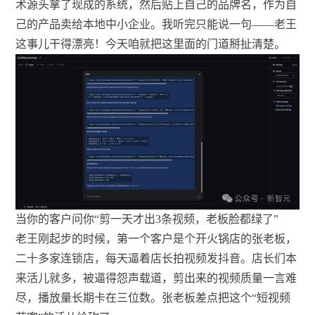
术源头拿了现成的系统，然后贴上自己的品牌名，作为自
己的产品卖给本地中小企业。我听完只能说一句——老王
这事儿干得漂亮！今天咱就把这里面的门道掰扯清楚。
当你的客户问你“剪一天才出3条视频，老板脸都绿了”
老王刚起步的时候，第一个客户是个开火锅店的张老板，
二十多家连锁店，每天逼着店长拍视频发抖音。店长们本
来活儿就多，被逼得怨声载道，剪出来的视频质量一言难
尽，播放量长期卡在三位数。张老板差点把这个“短视频