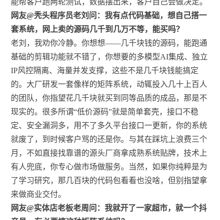
能帮客户跑两轮测试，数据摆出来，客户自己会做决定。
网友@秃头程序员老刘问：我有点代码基础，想自己搭一
套系统，网上卖的源码几千到几万不等，能买吗？
老刘，我劝你冷静。你想想——几千块钱的源码，能跑通
基础的剪辑功能就不错了，你想要的多模型AI集成、独立
IP风控隔离、海量并发支撑，这些不是几千块钱能搞定
的。大厂研发一套像样的矩阵系统，动辄投入几十上百人
的团队，你指望花几千块就买到同等品质的成品，那是不
现实的。很多所谓“低价源码”就是简单套壳，接口不稳
定、安全漏洞多，用不了多久平台接口一更新，你的系统
就废了，到时候客户骂的还是你。与其在踩坑上浪费三个
月，不如直接找靠谱的源头厂商拿成熟系统贴牌，技术上
有人兜底，你专心做市场做服务。当然，如果你纯粹是为
了学习研究，那几百块的代码包看看也没啥，但别指望拿
来做商业交付。
网友@实体店老板老周问：我就开了一家超市，就一个抖