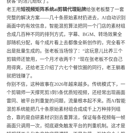
获客”的活儿给砍了。
老王用
短视频矩阵系统ai剪辑代理贴牌
给张老板整了一套
完整的解决方案——几十条原始素材扔进去，AI自动识别
画面中的有效信息，智能混剪算法把同一个门店的素材组
合成几百种不同的排列方式，字幕、BGM、转场效果全
部随机分配，每个成片看上去都像全新创作的，完全看不
出是批量生成的。张老板当场惊了：“这玩意儿比养三个
剪辑师还管用，一个月才收两千？”现在张老板不仅自己
用得爽，还给老王介绍了六七个餐饮圈的同行，老王躺着
就把钱赚了。
你别不信，这种故事在2026年越来越多。传统模式下，一
个剪辑师一天撑死剪3到5条优质短视频，还经常出现画面
雷同、被平台判重复的问题，流量根本起不来。而AI智能
混剪系统能把几十条原始素材组合成成千上万种排列组
合，靠的是自研素材识别去重算法，保证每条视频每一帧
画面只调用一次，彻底避免触发平台的判重机制。这才是