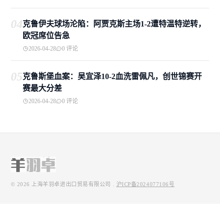
04
克鲁伊夫球场沦陷：阿贾克斯主场1-2遭特温特逆转，
欧冠席位告急
2026-04-28
0 评论
05
克鲁斯堡血案：吴宜泽10-2血洗雷佩凡，创世锦赛开
赛最大分差
2026-04-28
0 评论
© 2026
上海羊羽卓进出口贸易有限公司
.
沪ICP备2024077106号
快捷导航