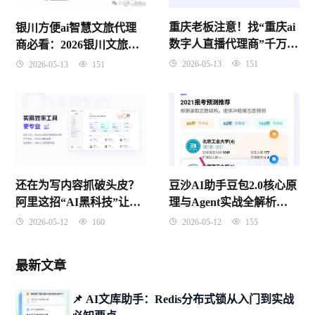
重庆老板注意！找“重庆ai
银川方便ai智慧文旅代理
数字人直播代理商”千万别
商必看：2026银川文旅数
只看价格，这3个坑踩了要
字化红利到底怎么抓？
2026-05-13
151
2026-05-13
151
遭起
还在为写内容抓破头皮？
豆沙AI助手豆包2.0核心原
阿里这招“AI黑科技”让无
理与Agent实战全解析
数打工人惊掉了下巴
（2026年4月版）
2026-05-12
160
2026-05-12
155
最新文章
📌 ​AI文库助手：Redis分布式锁从入门到实战