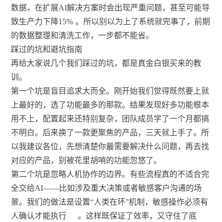
数据，在扩展AI解决方案时会出现严重问题，甚至可能导
致生产力下降15%
。所以别以为上了系统就完事了，前期
的数据整理和清洗工作，一步都不能省。
踩过的坑和避坑指南
再给大家说几个我们踩过的坑，都是真金白银买来的教
训。
第一个坑是盲目追求大而全。刚开始我们觉得既然要上就
上最好的，选了功能最多的那款。结果发现好多功能根本
用不上，配置起来还特别复杂，团队成员学了一个月都搞
不明白。后来换了一款更聚焦的产品，三天就上手了。所
以我建议各位，先想清楚你最需要解决什么问题，再去找
对应的产品，别被花里胡哨的功能忽悠了。
第二个坑是忽略人机协作的边界。有些流程真的不适合完
全交给AI——比如涉及重大决策或者敏感客户沟通的场
景。我们的做法是设置“人类在环”机制，敏感操作必须有
人确认才能执行
。这样既保证了效率，又守住了底