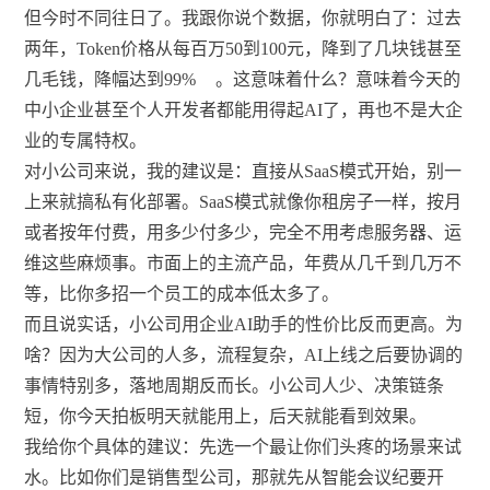
但今时不同往日了。我跟你说个数据，你就明白了：过去
两年，Token价格从每百万50到100元，降到了几块钱甚至
几毛钱，降幅达到99%
。这意味着什么？意味着今天的
中小企业甚至个人开发者都能用得起AI了，再也不是大企
业的专属特权。
对小公司来说，我的建议是：直接从SaaS模式开始，别一
上来就搞私有化部署。SaaS模式就像你租房子一样，按月
或者按年付费，用多少付多少，完全不用考虑服务器、运
维这些麻烦事。市面上的主流产品，年费从几千到几万不
等，比你多招一个员工的成本低太多了。
而且说实话，小公司用企业AI助手的性价比反而更高。为
啥？因为大公司的人多，流程复杂，AI上线之后要协调的
事情特别多，落地周期反而长。小公司人少、决策链条
短，你今天拍板明天就能用上，后天就能看到效果。
我给你个具体的建议：先选一个最让你们头疼的场景来试
水。比如你们是销售型公司，那就先从智能会议纪要开