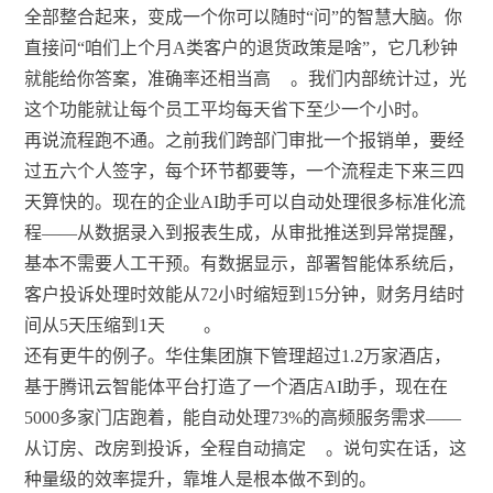
全部整合起来，变成一个你可以随时“问”的智慧大脑。你
直接问“咱们上个月A类客户的退货政策是啥”，它几秒钟
就能给你答案，准确率还相当高
。我们内部统计过，光
这个功能就让每个员工平均每天省下至少一个小时。
再说流程跑不通。之前我们跨部门审批一个报销单，要经
过五六个人签字，每个环节都要等，一个流程走下来三四
天算快的。现在的企业AI助手可以自动处理很多标准化流
程——从数据录入到报表生成，从审批推送到异常提醒，
基本不需要人工干预。有数据显示，部署智能体系统后，
客户投诉处理时效能从72小时缩短到15分钟，财务月结时
间从5天压缩到1天
。
还有更牛的例子。华住集团旗下管理超过1.2万家酒店，
基于腾讯云智能体平台打造了一个酒店AI助手，现在在
5000多家门店跑着，能自动处理73%的高频服务需求——
从订房、改房到投诉，全程自动搞定
。说句实在话，这
种量级的效率提升，靠堆人是根本做不到的。