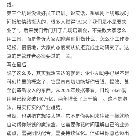
线。
第三个坑是没做好员工培训。说实话，系统刚上线那段时
间抵触情绪挺大的，很多人觉得“AI来了我们是不是要失
业了”。后来我们专门开了几场培训会，不是教大家怎么
用工具，而是告诉大家AI能帮你们做什么、怎么让工作变
轻松。慢慢地，大家的态度就从抗拒变成主动研究了。这
真的是管理者必须要过的一关。
写在最后
说了这么多，其实我想表达的就是：企业AI助手已经不是
科幻片里的概念了，它是真真切切能帮你省钱、提效、甚
至创造新收入的东西。从2026年数据来看，日均Token调
用量已经突破140万亿，两年增长了上千倍
。这不是泡
沫，是实打实的产业趋势。
当然，也别把它想得太神。它不是你买回来往那一搁就能
自动帮你赚钱的魔法盒。它需要你花时间理解自己的业务
痛点，需要团队配合，需要持续优化。但如果你愿意迈出