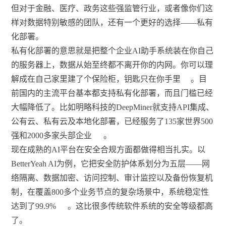
但对于金融、医疗、政务这些强监管行业，或者像你们这
样对数据特别敏感的团队，还有一个更好的选择——私有
化部署。
私有化部署的意思就是把整个企业AI助手系统装在你自己
的服务器上，数据从始至终都不离开你的内网。你可以理
解成在自己家里建了个保险柜，钥匙只在你手里
。目
前国内的主流平台基本都支持私有化部署，而且门槛已经
大幅降低了。比如明略科技的DeepMiner就支持API集成、
公有云、私有云及本地化部署，已经服务了135家世界500
强和2000多家头部企业
。
现在成熟的AI平台在安全合规方面都做得相当扎实。以
BetterYeah AI为例，它把安全防护体系划分为五层——网
络隔离、数据加密、访问控制、审计监控以及备份恢复机
制，在覆盖800多个业务节点的复杂场景中，系统稳定性
达到了99.9%
。这比很多传统软件系统的安全等级都高
了。