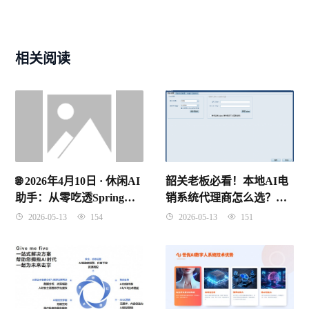
相关阅读
韶关老板必看！本地AI电
🌐 2026年4月10日 · 休闲AI
销系统代理商怎么选？别
助手：从零吃透Spring
再被“假智能”割韭菜了！
IoC控制反转，理解原理
2026-05-13
151
2026-05-13
154
记住考点