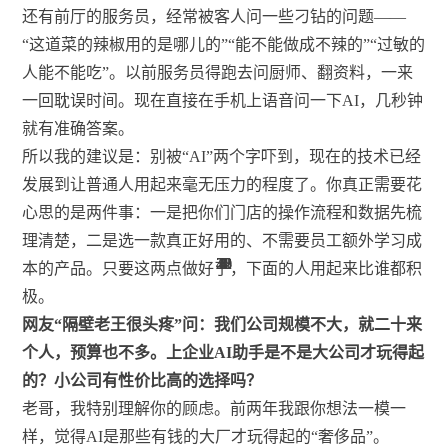
还有前厅的服务员，经常被客人问一些刁钻的问题——
“这道菜的辣椒用的是哪儿的”“能不能做成不辣的”“过敏的
人能不能吃”。以前服务员得跑去问厨师、翻资料，一来
一回耽误时间。现在直接在手机上语音问一下AI，几秒钟
就有准确答案。
所以我的建议是：别被“AI”两个字吓到，现在的技术已经
发展到让普通人用起来毫无压力的程度了。你真正需要花
心思的是两件事：一是把你们门店的操作流程和数据先梳
理清楚，二是选一款真正好用的、不需要员工额外学习成
23
12
40
21
32
23
40
1
8
8
2
1
1
1
1
本的产品。只要这两点做好了，下面的人用起来比谁都积
极。
网友“隔壁老王很头疼”问：我们公司规模不大，就二十来
个人，预算也不多。上企业AI助手是不是大公司才玩得起
的？小公司有性价比高的选择吗？
老哥，我特别理解你的顾虑。前两年我跟你想法一模一
样，觉得AI是那些有钱的大厂才玩得起的“奢侈品”。