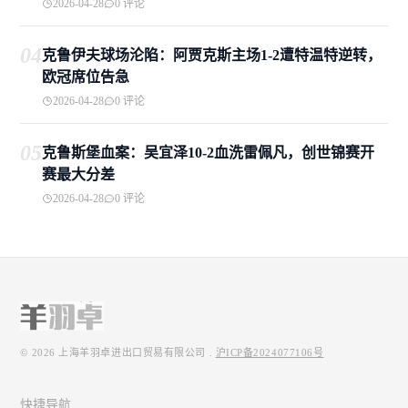
2026-04-28
0 评论
04
克鲁伊夫球场沦陷：阿贾克斯主场1-2遭特温特逆转，
欧冠席位告急
2026-04-28
0 评论
05
克鲁斯堡血案：吴宜泽10-2血洗雷佩凡，创世锦赛开
赛最大分差
2026-04-28
0 评论
© 2026
上海羊羽卓进出口贸易有限公司
.
沪ICP备2024077106号
快捷导航