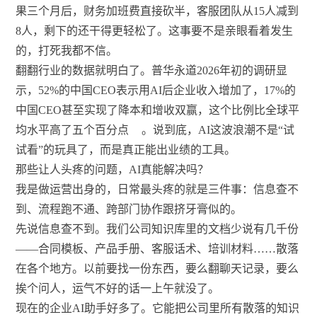
果三个月后，财务加班费直接砍半，客服团队从15人减到
8人，剩下的还干得更轻松了。这事要不是亲眼看着发生
的，打死我都不信。
翻翻行业的数据就明白了。普华永道2026年初的调研显
示，52%的中国CEO表示用AI后企业收入增加了，17%的
中国CEO甚至实现了降本和增收双赢，这个比例比全球平
均水平高了五个百分点
。说到底，AI这波浪潮不是“试
试看”的玩具了，而是真正能出业绩的工具。
那些让人头疼的问题，AI真能解决吗？
我是做运营出身的，日常最头疼的就是三件事：信息查不
到、流程跑不通、跨部门协作跟挤牙膏似的。
先说信息查不到。我们公司知识库里的文档少说有几千份
——合同模板、产品手册、客服话术、培训材料……散落
在各个地方。以前要找一份东西，要么翻聊天记录，要么
挨个问人，运气不好的话一上午就没了。
现在的企业AI助手好多了。它能把公司里所有散落的知识