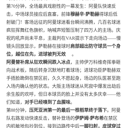
第70分钟，全场最具戏剧性的一幕发生：阿曼队快速反
击，中场球员接应后直塞，前锋
穆赫辛·萨勒赫
得球后低
射破门！客场远征的阿曼球迷看台瞬间沸腾，几百名球迷
疯狂挥舞红色旗帜，呐喊声短暂压制了四万人的主场。庆
祝的吼声尚未平息，主裁判在VAR提示下走向场边——慢
镜头回放显示，萨勒赫在接球时
肩部超出防守球员一个身
位，越位在先，进球被判无效
。
阿曼替补席从狂欢瞬间跌入冰点
，主帅伊万科维奇挥拳砸
向战术板，随后转身沉默地盯着球场；进球功臣萨勒赫双
手捂脸跪倒在禁区前，久久不愿起身，场边的队医甚至跑
入场内确认他的状态。大阪主场球迷从死寂中爆发出劫后
余生般的欢呼，但日本球员的脸上并没有太多庆幸——他
们知道，
对手已经嗅到了血腥味
。
第88分钟，
压死亚洲第一的最后一根稻草终于落下
。阿曼
队右路发动快速反击，替补登场的
伊萨姆·萨布希
在禁区
内机敏地包抄到位，接到边路传中后
一脚扫射，皮球穿过