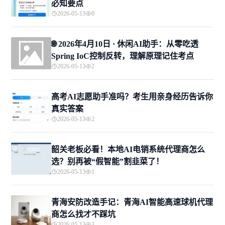
必知要点
2026-05-13
0
🌐 2026年4月10日 · 休闲AI助手：从零吃透
Spring IoC控制反转，理解原理记住考点
2026-05-13
2
高考AI志愿助手准吗？考生用亲身经历告诉你
真实答案
2026-05-13
2
韶关老板必看！本地AI电销系统代理商怎么
选？别再被“假智能”割韭菜了！
2026-05-13
1
青海安防改造手记：青海AI智能高速球机代理
商怎么找才不踩坑
2026-05-13
3