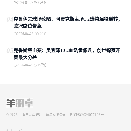
2026-04-28
0 评论
04
克鲁伊夫球场沦陷：阿贾克斯主场1-2遭特温特逆转，
欧冠席位告急
2026-04-28
0 评论
05
克鲁斯堡血案：吴宜泽10-2血洗雷佩凡，创世锦赛开
赛最大分差
2026-04-28
0 评论
© 2026
上海羊羽卓进出口贸易有限公司
.
沪ICP备2024077106号